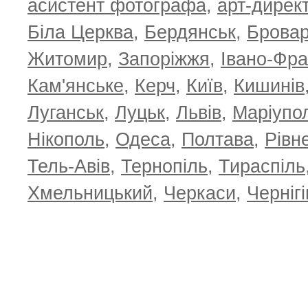
асистент фотографа
,
арт-дирек
Біла Церква
,
Бердянськ
,
Брова
Житомир
,
Запоріжжя
,
Івано-Фра
Кам'янське
,
Керч
,
Київ
,
Кишинів
Луганськ
,
Луцьк
,
Львів
,
Маріупо
Нікополь
,
Одеса
,
Полтава
,
Рівн
Тель-Авів
,
Тернопіль
,
Тираспіль
Хмельницький
,
Черкаси
,
Чернігі