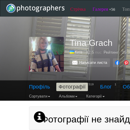
Стрічка
Галерея
То
+56
Tina Grach
Київ
82,5
Рейтинг
25,9
тис.
Написати листа
519
1
Профіль
Фотографії
Блог
Об
Сортувати
Альбоми
Категорії
Фотографії не знайд