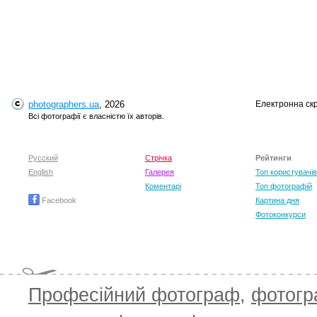
photographers.ua
, 2026
Електронна ск
Всі фотографії є власністю їх авторів.
Русский
Стрічка
Рейтинги
English
Галерея
Топ користувачів
Коментарі
Топ фотографій
Facebook
Картина дня
Фотоконкурси
Професійний фотограф
,
фотог