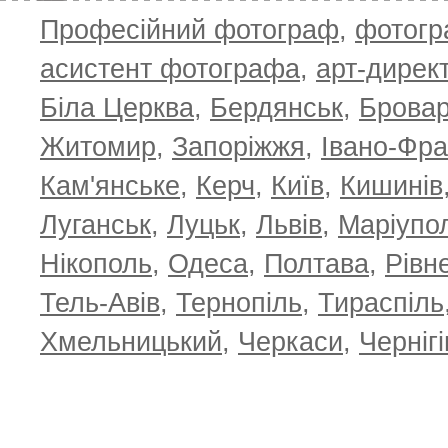
Професійний фотограф
,
фотог
асистент фотографа
,
арт-дирек
Біла Церква
,
Бердянськ
,
Брова
Житомир
,
Запоріжжя
,
Івано-Фра
Кам'янське
,
Керч
,
Київ
,
Кишинів
Луганськ
,
Луцьк
,
Львів
,
Маріупо
Нікополь
,
Одеса
,
Полтава
,
Рівн
Тель-Авів
,
Тернопіль
,
Тираспіль
Хмельницький
,
Черкаси
,
Чернігі