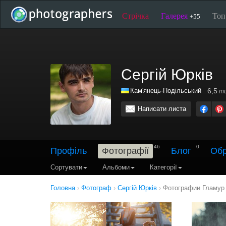
Стрічка
Галерея
То
+55
Сергій Юрків
Кам'янець-Подільський
6,5
ти
Написати листа
46
0
Профіль
Фотографії
Блог
Обр
Сортувати
Альбоми
Категорії
Головна
›
Фотограф
›
Сергій Юрків
›
Фотографии Гламур