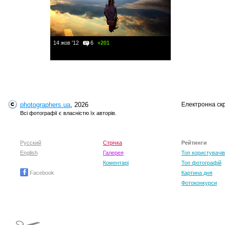
14 жов '12
6
+201
photographers.ua
, 2026
Електронна ск
Всі фотографії є власністю їх авторів.
Русский
Стрічка
Рейтинги
English
Галерея
Топ користувачів
Коментарі
Топ фотографій
Facebook
Картина дня
Фотоконкурси