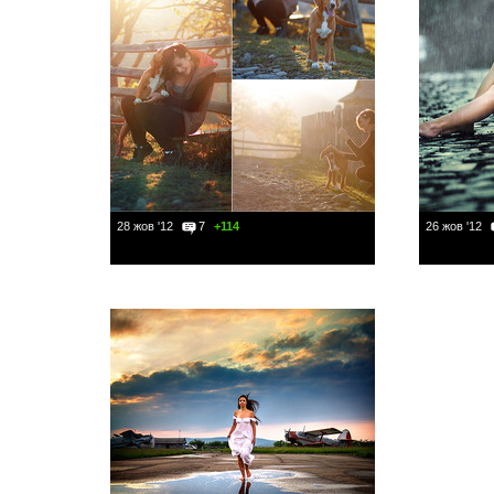
28 жов '12
7
+114
26 жов '12