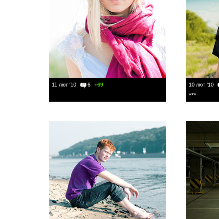
11 лют '10
6
+69
10 лют '10
***