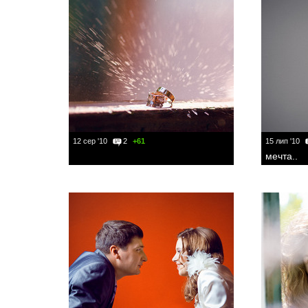
12 сер '10
2
+61
15 лип '10
мечта..