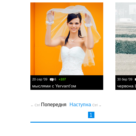
20 сер '09
6
+107
30 бер '09
мыслями с Yervant'ом
червона 
Попередня
Наступна
← Ctrl
Ctrl →
1