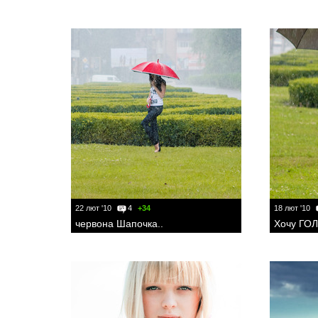
22 лют '10
4
+34
18 лют '10
червона Шапочка..
Хочу ГОЛ