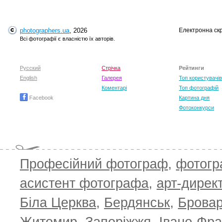
photographers.ua
, 2026
Електронна ск
Всі фотографії є власністю їх авторів.
Русский
Стрічка
Рейтинги
English
Галерея
Топ користувачів
Коментарі
Топ фотографій
Facebook
Картина дня
Фотоконкурси
Професійний фотограф
,
фотог
асистент фотографа
,
арт-дирек
Біла Церква
,
Бердянськ
,
Брова