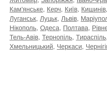
Житомир
,
Запоріжжя
,
Івано-Фра
Кам'янське
,
Керч
,
Київ
,
Кишинів
Луганськ
,
Луцьк
,
Львів
,
Маріупо
Нікополь
,
Одеса
,
Полтава
,
Рівн
Тель-Авів
,
Тернопіль
,
Тираспіль
Хмельницький
,
Черкаси
,
Чернігі