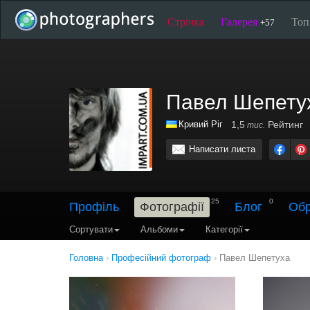
Стрічка
Галерея
То
+57
Павел Шепету
Кривий Ріг
1,5
Рейтинг
тис.
Написати листа
25
0
Профіль
Фотографії
Блог
Обр
Сортувати
Альбоми
Категорії
Головна
›
Професійний фотограф
›
Павел Шепетуха