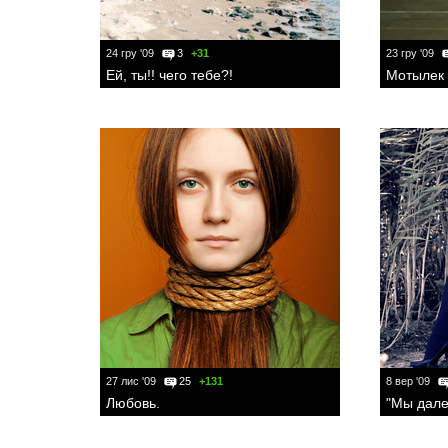
24 гру '09
3
+31
23 гру '09
Ей, ты!! чего тебе?!
Мотылек у
27 лис '09
25
+131
8 вер '09
Любовь.
"Мы дале