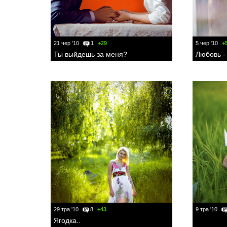
21 чер '10
1
+29
5 чер '10
+
Ты выйдешь за меня?
Любовь - 
29 тра '10
8
+43
9 тра '10
Ягодка..