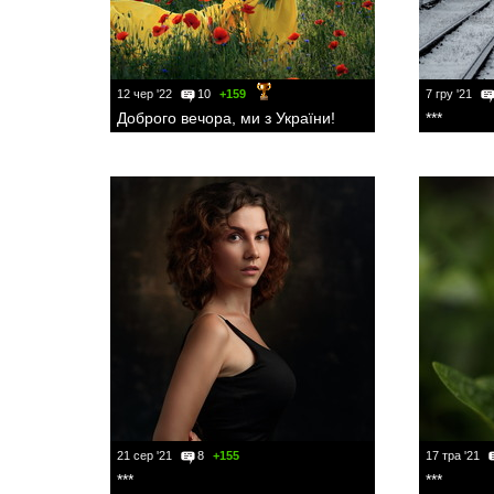
12 чер '22
10
+159
7 гру '21
Доброго вечора, ми з України!
***
21 сер '21
8
+155
17 тра '21
***
***