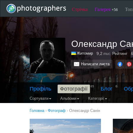
Стрічка
Галерея
То
+56
Олександр Са
Житомир
9,2
Рейтинг
6
тис.
Написати листа
65
0
Профіль
Фотографії
Блог
Обр
Сортувати
Альбоми
Категорії
Головна
›
Фотограф
›
Олександр Санін