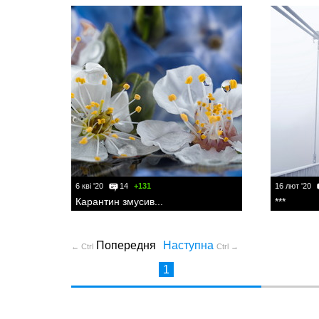
6 кві '20
14
+131
16 лют '20
Карантин змусив...
***
Попередня
Наступна
← Ctrl
Ctrl →
1