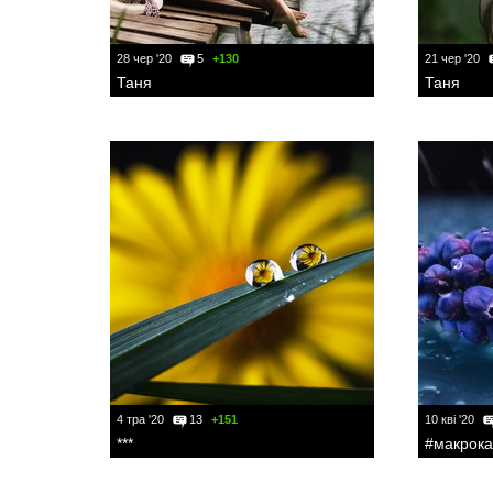
28 чер '20
5
+130
21 чер '20
Таня
Таня
4 тра '20
13
+151
10 кві '20
***
#макрока