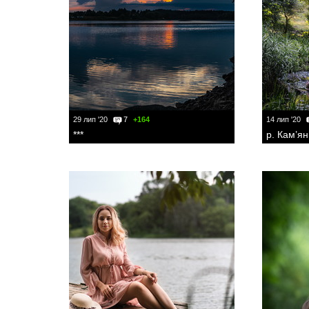
29 лип '20
7
+164
14 лип '20
***
р. Кам’ян