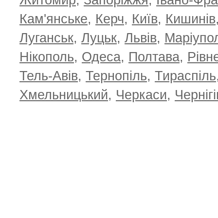
Житомир
,
Запоріжжя
,
Івано-Фра
Кам'янське
,
Керч
,
Київ
,
Кишинів
Луганськ
,
Луцьк
,
Львів
,
Маріупо
Нікополь
,
Одеса
,
Полтава
,
Рівн
Тель-Авів
,
Тернопіль
,
Тираспіль
Хмельницький
,
Черкаси
,
Чернігі