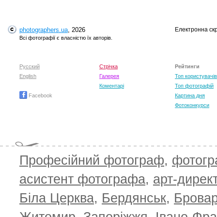
photographers.ua
, 2026
Електронна ск
Всі фотографії є власністю їх авторів.
Русский
Стрічка
Рейтинги
English
Галерея
Топ користувачів
Коментарі
Топ фотографій
Facebook
Картина дня
Фотоконкурси
Професійний фотограф
,
фотог
асистент фотографа
,
арт-дирек
Біла Церква
,
Бердянськ
,
Брова