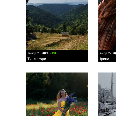
14 вер '25
9
+131
4 сер '22
Ти, я і гори...
Ірина