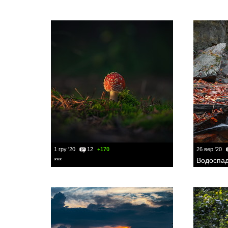
1 гру '20
12
+170
26 вер '20
***
Водоспад