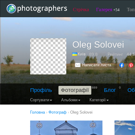
Стрічка
Галерея
То
+54
Oleg Solovei
Київ
89,8
Рейтинг
44,5
тис.
Написати листа
889
0
Профіль
Фотографії
Блог
Об
Сортувати
Альбоми
Категорії
Головна
›
Фотограф
›
Oleg Solovei