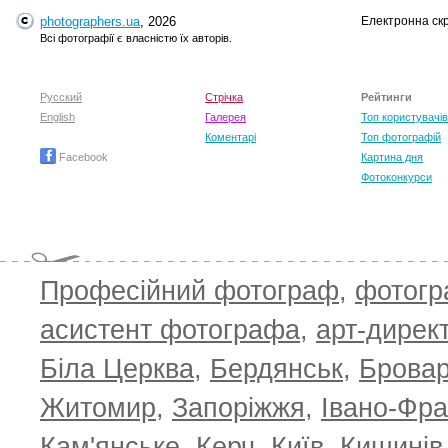
photographers.ua
, 2026
Електронна ск
Всі фотографії є власністю їх авторів.
Русский
Стрічка
Рейтинги
English
Галерея
Топ користувачів
Коментарі
Топ фотографій
Facebook
Картина дня
Фотоконкурси
Професійний фотограф
,
фотог
асистент фотографа
,
арт-дирек
Біла Церква
,
Бердянськ
,
Брова
Житомир
,
Запоріжжя
,
Івано-Фра
Кам'янське
,
Керч
,
Київ
,
Кишинів