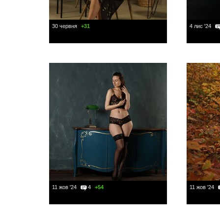
30 червня
+31
4 лис '24
11 жов '24
4
+54
11 жов '24