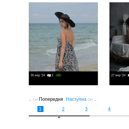
30 вер '24
2
+52
27 вер '24
Попередня
Наступна
← Ctrl
Ctrl →
1
2
3
4