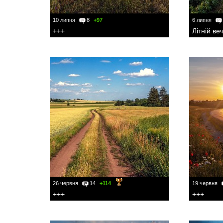
10 липня
8
+97
6 липня
+++
Літній веч
26 червня
14
+114
19 червня
+++
+++