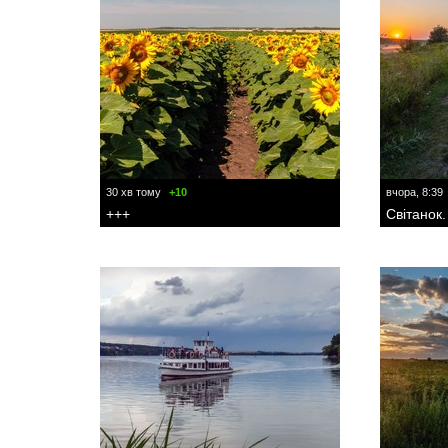
30 хв тому
+10
вчора, 8:39
+++
Світанок.