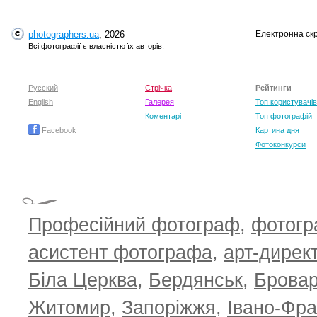
photographers.ua
, 2026
Електронна ск
Всі фотографії є власністю їх авторів.
Русский
Стрічка
Рейтинги
English
Галерея
Топ користувачів
Коментарі
Топ фотографій
Facebook
Картина дня
Фотоконкурси
Професійний фотограф
,
фотог
асистент фотографа
,
арт-дирек
Біла Церква
,
Бердянськ
,
Брова
Житомир
,
Запоріжжя
,
Івано-Фра