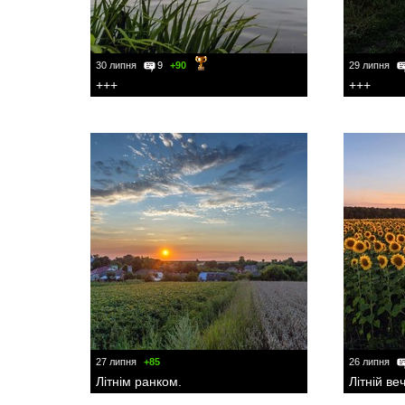
30 липня
9
+90
29 липня
+++
+++
27 липня
+85
26 липня
Літнім ранком.
Літній веч