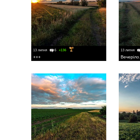
13 липня
6
+136
13 липня
+++
Вечеріло