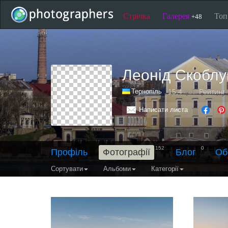
Стрічка
Галерея
То
+48
Леонід Скоблу
Тернопіль
15,4
Рейтинг
тис.
Написати листа
152
0
Профіль
Фотографії
Блог
Об
Сортувати
Альбоми
Категорії