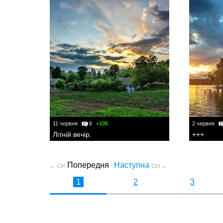
11 червня
6
+105
2 червня
Літній вечір.
+++
Попередня
Наступна
← Ctrl
Ctrl →
1
2
3