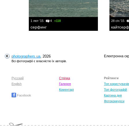
1 лют '15
4
+118
28 січ '15
серфинг
кайтсерф
photographers.ua
, 2026
Електронна ск
Всі фотографії є власністю їх авторів.
Русский
Стрічка
Рейтинги
English
Галерея
Топ користувачів
Коментарі
Топ фотографій
Facebook
Картина дня
Фотоконкурси