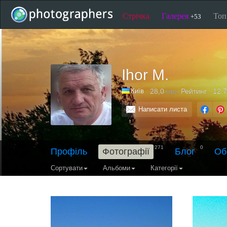
Стрічка
Галерея
То
+53
Ihor M.
Київ
28,0
Рейтинг
12,7
тис.
Написати листа
271
0
Профіль
Фотографії
Блог
Об
Сортувати
Альбоми
Категорії