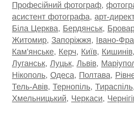
Професійний фотограф
,
фотог
асистент фотографа
,
арт-дирек
Біла Церква
,
Бердянськ
,
Брова
Житомир
,
Запоріжжя
,
Івано-Фра
Кам'янське
,
Керч
,
Київ
,
Кишинів
Луганськ
,
Луцьк
,
Львів
,
Маріупо
Нікополь
,
Одеса
,
Полтава
,
Рівн
Тель-Авів
,
Тернопіль
,
Тираспіль
Хмельницький
,
Черкаси
,
Чернігі