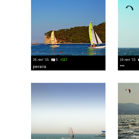
26 лют '15
5
+117
19 лют '15
регата
***