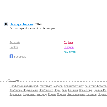
photographers.ua
, 2026
Всі фотографії є власністю їх авторів.
Русский
Стрічка
English
Галерея
Коментарі
Facebook
Професійний фотограф
,
фотограф
,
модель
,
візажист/стиліст
,
асистент фотогр
Кам'янець-Подільський
,
Кам'янське
,
Керч
,
Київ
,
Кишинів
,
Кременчук
,
Кривий Ріг
Тернопіль
,
Тираспіль
,
Ужгород
,
Харків
,
Херсон
,
Хмельницький
,
Черкаси
,
Чернігі