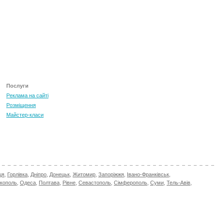
Послуги
Реклама на сайті
Розміщення
Майстер-класи
ця
,
Горлівка
,
Дніпро
,
Донецьк
,
Житомир
,
Запоріжжя
,
Івано-Франківськ
,
ікополь
,
Одеса
,
Полтава
,
Рівне
,
Севастополь
,
Сімферополь
,
Суми
,
Тель-Авів
,