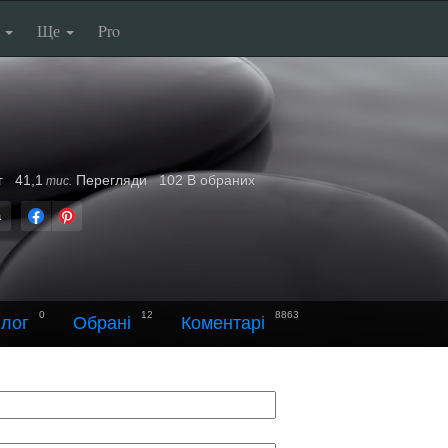
п
Ще
Pro
г
41,1
Перегляди
102 В обраних
тис.
а
0
12
8863
лог
Обрані
Коментарі