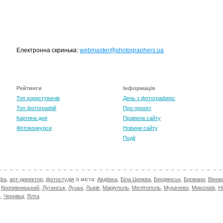
Електронна скринька:
webmaster@photographers.ua
Рейтинги
Інформація
Топ користувачів
День з фотограферс
Топ фотографій
Про проект
Картина дня
Правила сайту
Фотоконкурси
Новини сайту
Події
афа
,
арт-директор
,
фотостудія
із міста:
Авдіївка
,
Біла Церква
,
Бердянськ
,
Бровари
,
Вінни
,
Кропивницький
,
Луганськ
,
Луцьк
,
Львів
,
Маріуполь
,
Мелітополь
,
Мукачево
,
Миколаїв
,
Н
в
,
Чернівці
,
Ялта