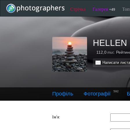
Стрічка
Галерея
То
+49
HELLEN
112,0
Рейтин
тис.
Написати лист
592
Профіль
Фотографії
Б
Ім'я: