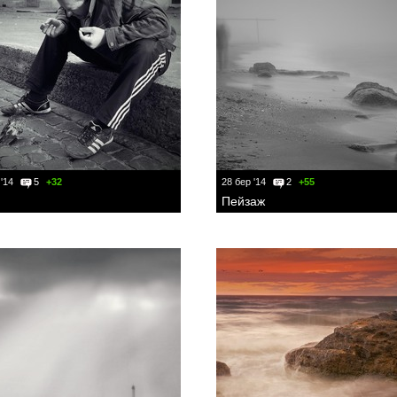
 '14
5
+32
28 бер '14
2
+55
Пейзаж