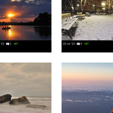
 '13
1
+67
22 січ '13
4
+67