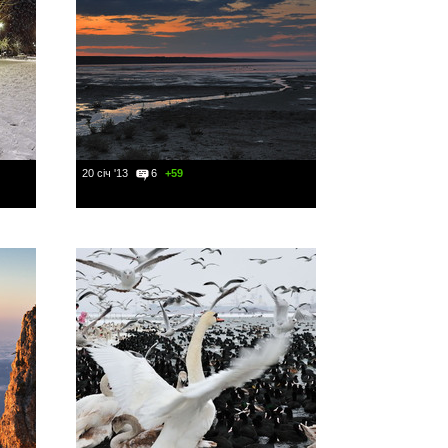
20 січ '13
6
+59