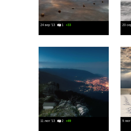
24 вер '13
1
+33
20 сер
11 лют '13
2
+49
9 лют 