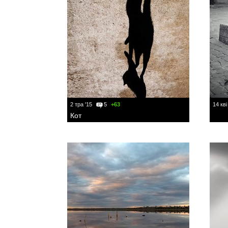
2 тра '15
5
+63
14 кві
Кот