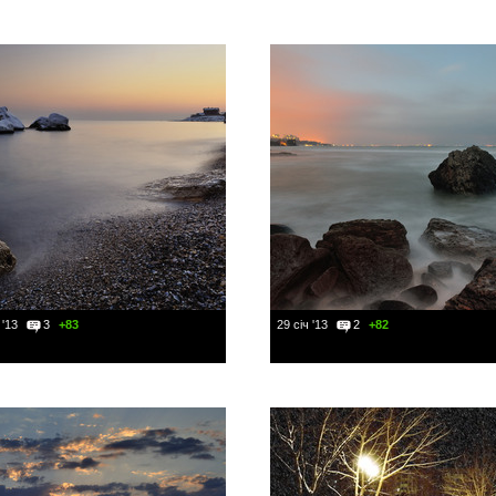
 '13
3
+83
29 січ '13
2
+82