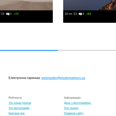
 '13
1
+74
10 січ '13
3
+84
Електронна скринька:
webmaster@photographers.ua
Рейтинги
Інформація
Топ користувачів
День з фотограферс
Топ фотографій
Про проект
Картина дня
Правила сайту