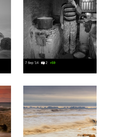
7 бер '14
2
+59