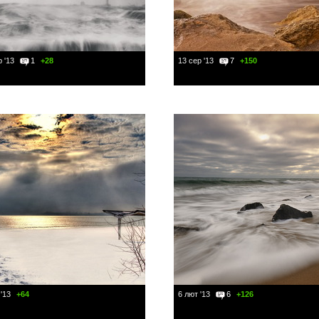
 '13
1
+28
13 сер '13
7
+150
'13
+64
6 лют '13
6
+126