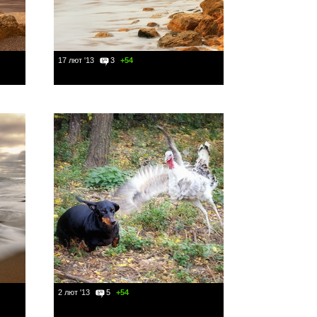
17 лют '13
3
+54
2 лют '13
5
+54