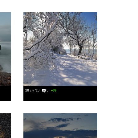
28 січ '13
5
+89