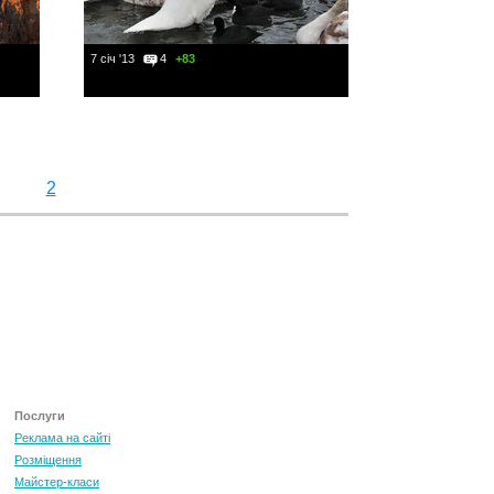
7 січ '13
4
+83
2
Послуги
Реклама на сайті
Розміщення
Майстер-класи