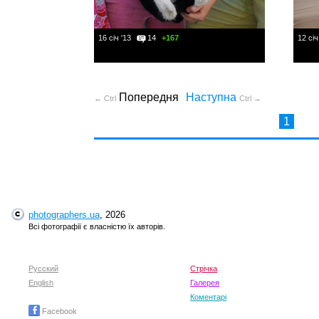
16 січ '13
14
+167
12 січ
Попередня
Наступна
← Ctrl
Ctrl →
1
photographers.ua
, 2026
Всі фотографії є власністю їх авторів.
Русский
Стрічка
English
Галерея
Коментарі
Facebook