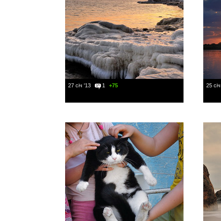
27 січ '13
1
+75
25 січ