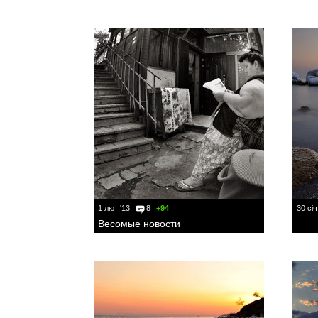
1 лют '13
8
+94
30 січ
Весомые новости