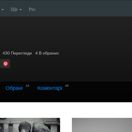
п
Ще
Pro
430
Перегляди
4 В обраних
14
44
Обрані
Коментарі