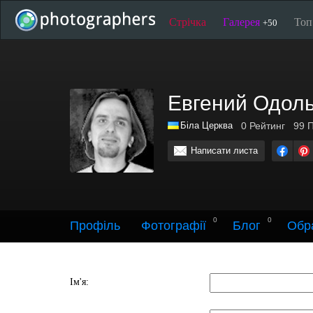
Стрічка
Галерея
То
+50
Евгений Одол
Біла Церква
0
Рейтинг
99
П
Написати листа
0
0
Профіль
Фотографії
Блог
Обр
Ім'я: