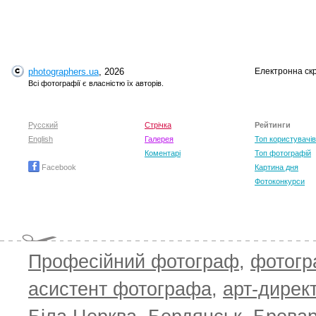
photographers.ua
, 2026
Електронна ск
Всі фотографії є власністю їх авторів.
Русский
Стрічка
Рейтинги
English
Галерея
Топ користувачів
Коментарі
Топ фотографій
Facebook
Картина дня
Фотоконкурси
Професійний фотограф
,
фотог
асистент фотографа
,
арт-дирек