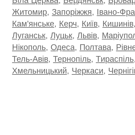
Біла Церква
,
Бердянськ
,
Брова
Житомир
,
Запоріжжя
,
Івано-Фра
Кам'янське
,
Керч
,
Київ
,
Кишинів
Луганськ
,
Луцьк
,
Львів
,
Маріупо
Нікополь
,
Одеса
,
Полтава
,
Рівн
Тель-Авів
,
Тернопіль
,
Тираспіль
Хмельницький
,
Черкаси
,
Чернігі