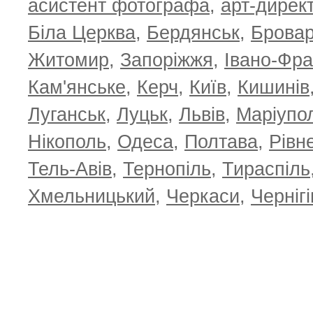
асистент фотографа
,
арт-дирек
Біла Церква
,
Бердянськ
,
Брова
Житомир
,
Запоріжжя
,
Івано-Фра
Кам'янське
,
Керч
,
Київ
,
Кишинів
Луганськ
,
Луцьк
,
Львів
,
Маріупо
Нікополь
,
Одеса
,
Полтава
,
Рівн
Тель-Авів
,
Тернопіль
,
Тираспіль
Хмельницький
,
Черкаси
,
Чернігі