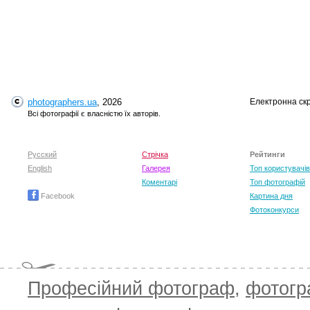
photographers.ua
, 2026
Електронна ск
Всі фотографії є власністю їх авторів.
Русский
Стрічка
Рейтинги
English
Галерея
Топ користувачів
Коментарі
Топ фотографій
Facebook
Картина дня
Фотоконкурси
Професійний фотограф
,
фотог