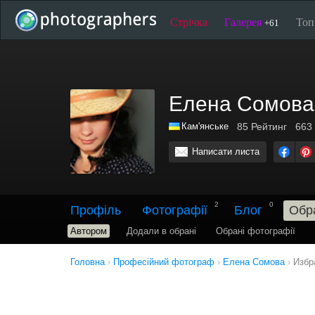
Стрічка
Галерея
То
+61
Елена Сомова
Кам'янське
85
Рейтинг
663
Написати листа
2
0
Профіль
Фотографії
Блог
Обр
Автором
Додали в обрані
Обрані фотографії
Головна
›
Професійний фотограф
›
Елена Сомова
›
Избр