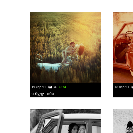
19 чер '11
34
+374
18 чер '11
я буду тебя....