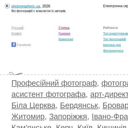
photographers.ua
, 2026
Електронна ск
Всі фотографії є власністю їх авторів.
Русский
Стрічка
Рейтинги
English
Галерея
Топ користувачів
Коментарі
Топ фотографій
Facebook
Картина дня
Фотоконкурси
Професійний фотограф
,
фотог
асистент фотографа
,
арт-дирек
Біла Церква
,
Бердянськ
,
Брова
Житомир
,
Запоріжжя
,
Івано-Фра
Кам'янське
,
Керч
,
Київ
,
Кишинів