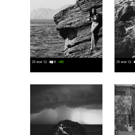
25 жов '11
8
+92
25 жов '11