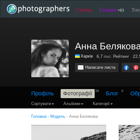
Стрічка
Галерея
То
+63
Анна Беляков
Харків
6,7
Рейтинг
22,
тис.
Написати листа
39
0
Профіль
Фотографії
Блог
Обр
Сортувати
Альбоми
Категорії
Головна
›
Модель
›
Анна Белякова