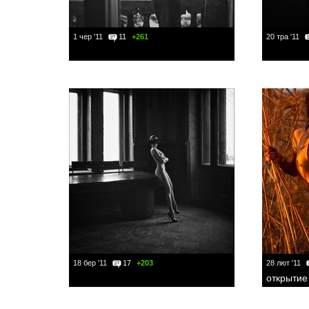
1 чер '11
11
+261
20 тра '11
18 бер '11
17
+203
28 лют '11
открытие