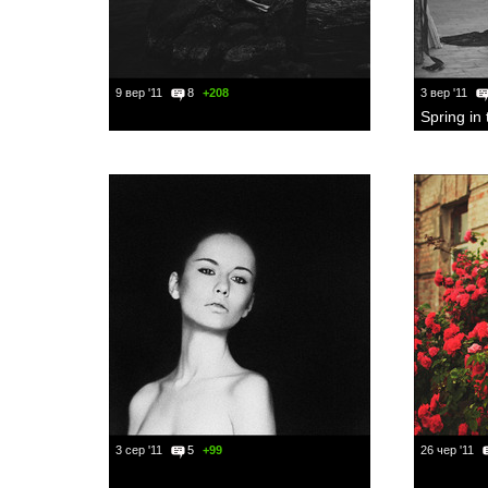
9 вер '11
8
+208
3 вер '11
Spring in 
3 сер '11
5
+99
26 чер '11