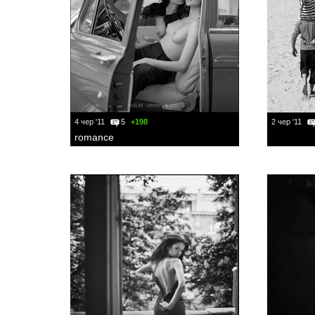
4 чер '11
5
+198
2 чер '11
romance