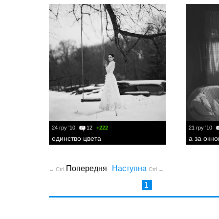
24 гру '10
12
+222
21 гру '10
единство цвета
а за окно
Попередня
Наступна
← Ctrl
Ctrl →
1