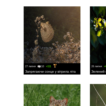
27 липня
10
+111
26 липня
+
Запрягаючи сонце у вітрила літа
Зелений 