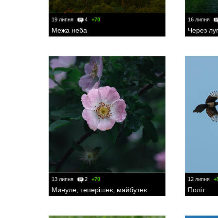
19 липня
4
+70
16 липня
Межа неба
Через лу
13 липня
2
+70
12 липня
+
Минуле, теперішнє, майбутнє
Політ