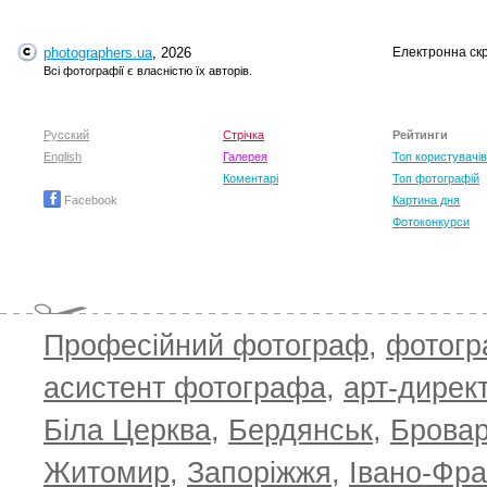
photographers.ua
, 2026
Електронна ск
Всі фотографії є власністю їх авторів.
Русский
Стрічка
Рейтинги
English
Галерея
Топ користувачів
Коментарі
Топ фотографій
Facebook
Картина дня
Фотоконкурси
Професійний фотограф
,
фотог
асистент фотографа
,
арт-дирек
Біла Церква
,
Бердянськ
,
Брова
Житомир
,
Запоріжжя
,
Івано-Фра