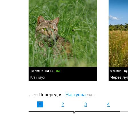
10 липня
14
+61
9 липня
Кіт і мух
Через лу
Попередня
Наступна
← Ctrl
Ctrl →
1
2
3
4