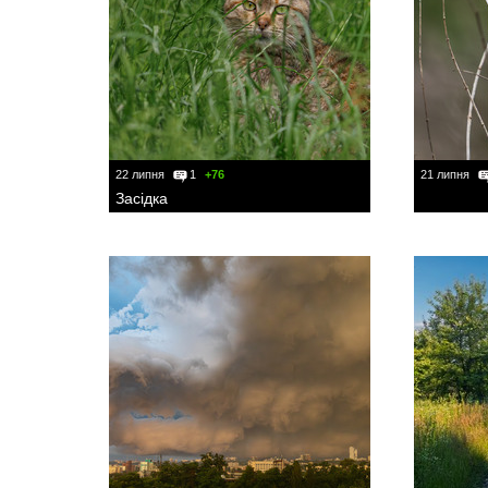
22 липня
1
+76
21 липня
Засідка