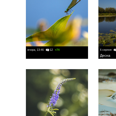
вчора, 13:46
12
+74
6 серпня
Десна