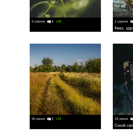
3 серпня
4
+79
2 серпня
Квах, здр
30 липня
2
+72
29 липня
Синій сві