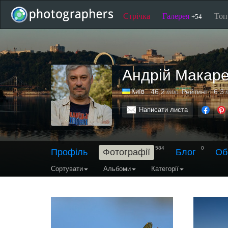
Стрічка
Галерея
То
+54
Андрій Макар
Київ
46,2
Рейтинг
6,3
тис.
т
Написати листа
584
0
Профіль
Фотографії
Блог
Об
Сортувати
Альбоми
Категорії