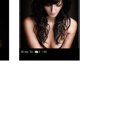
25 гру '10
3
+40