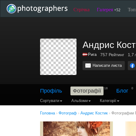
Стрічка
Галерея
То
+52
Андрис Кост
Рига
757
Рейтинг
1,7
Написати листа
18
0
Профіль
Фотографії
Блог
Сортувати
Альбоми
Категорії
Головна
›
Фотограф
›
Андрис Костик
›
Фотографии 