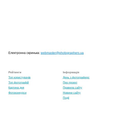
Електронна скринька:
webmaster@photographers.ua
Рейтинги
Інформація
Топ користувачів
День з фотограферс
Топ фотографій
Про проект
Картина дня
Правила сайту
Фотоконкурси
Новини сайту
Події