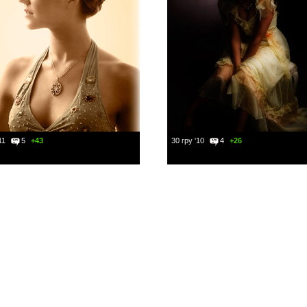
11
5
+43
30 гру '10
4
+26