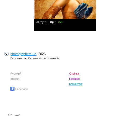
20 гру '10
7
+53
photographers.ua
, 2026
Всі фотографії є власністю їх авторів.
Русский
Стрічка
English
Галерея
Коментарі
Facebook