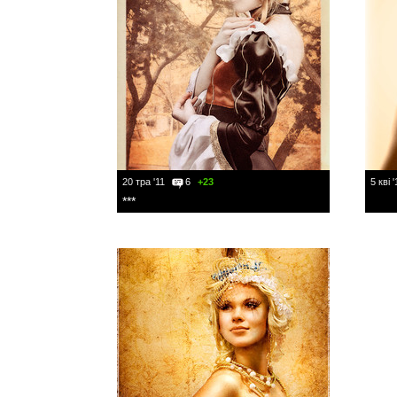
20 тра '11
6
+23
5 кві '
***