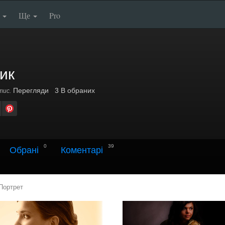
п
Ще
Pro
ик
Перегляди
3 В обраних
тис.
0
39
Обрані
Коментарі
Портрет