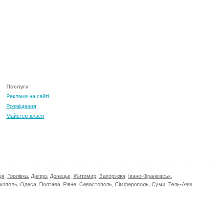
Послуги
Реклама на сайті
Розміщення
Майстер-класи
ця
,
Горлівка
,
Дніпро
,
Донецьк
,
Житомир
,
Запоріжжя
,
Івано-Франківськ
,
ікополь
,
Одеса
,
Полтава
,
Рівне
,
Севастополь
,
Сімферополь
,
Суми
,
Тель-Авів
,