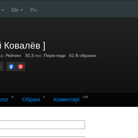
п
Ще
Pro
й Ковалёв ]
Рейтинг
30,3
Перегляди
61 В обраних
с.
тис.
а
0
3
108
лог
Обрані
Коментарі