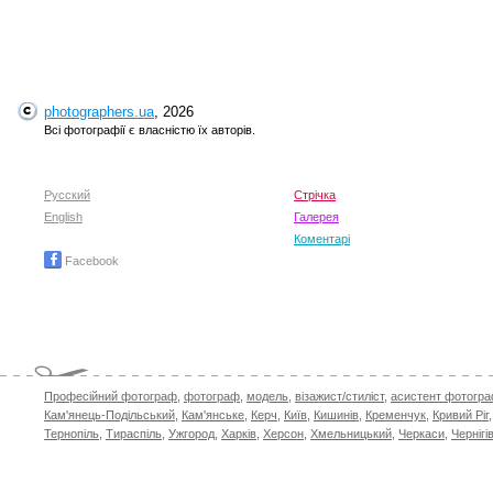
photographers.ua
, 2026
Всі фотографії є власністю їх авторів.
Русский
Стрічка
English
Галерея
Коментарі
Facebook
Професійний фотограф
,
фотограф
,
модель
,
візажист/стиліст
,
асистент фотогр
Кам'янець-Подільський
,
Кам'янське
,
Керч
,
Київ
,
Кишинів
,
Кременчук
,
Кривий Ріг
Тернопіль
,
Тираспіль
,
Ужгород
,
Харків
,
Херсон
,
Хмельницький
,
Черкаси
,
Чернігі