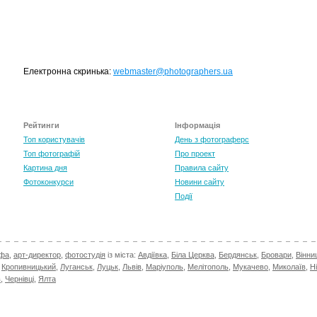
Електронна скринька:
webmaster@photographers.ua
Рейтинги
Інформація
Топ користувачів
День з фотограферс
Топ фотографій
Про проект
Картина дня
Правила сайту
Фотоконкурси
Новини сайту
Події
афа
,
арт-директор
,
фотостудія
із міста:
Авдіївка
,
Біла Церква
,
Бердянськ
,
Бровари
,
Вінни
,
Кропивницький
,
Луганськ
,
Луцьк
,
Львів
,
Маріуполь
,
Мелітополь
,
Мукачево
,
Миколаїв
,
Н
в
,
Чернівці
,
Ялта