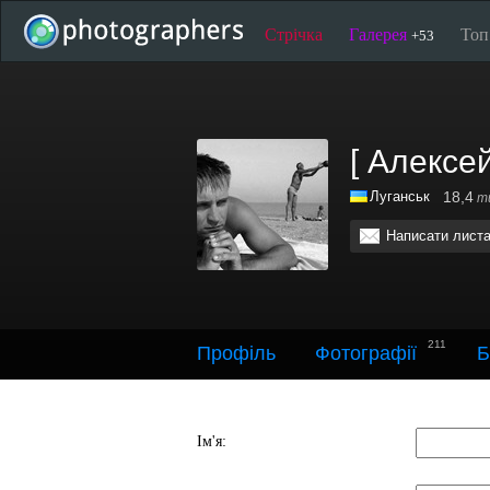
Стрічка
Галерея
То
+53
[ Алексе
Луганськ
18,4
ти
Написати лист
211
Профіль
Фотографії
Б
Ім'я: