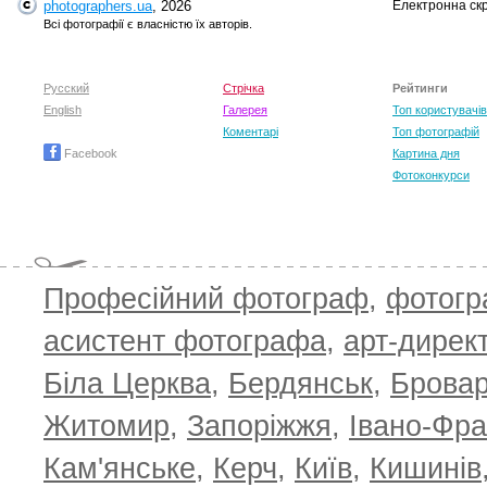
photographers.ua
, 2026
Електронна ск
Всі фотографії є власністю їх авторів.
Валентин Широков
Валентин Широков
Ан
Русский
Стрічка
Рейтинги
English
Галерея
Топ користувачів
Коментарі
Топ фотографій
Facebook
Картина дня
Фотоконкурси
Професійний фотограф
,
фотог
асистент фотографа
,
арт-дирек
Біла Церква
,
Бердянськ
,
Брова
Житомир
,
Запоріжжя
,
Івано-Фра
Кам'янське
,
Керч
,
Київ
,
Кишинів