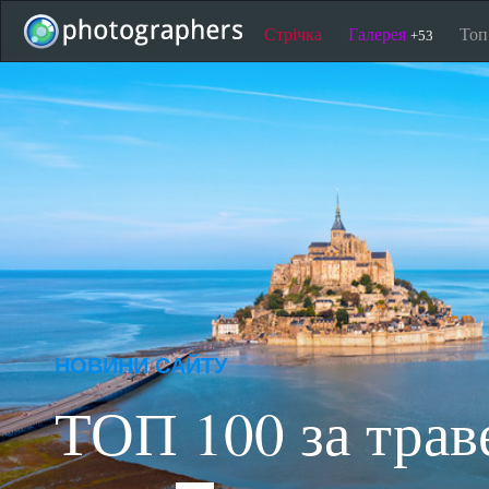
Стрічка
Галерея
То
+53
НОВИНИ САЙТУ
ТОП 100 за трав