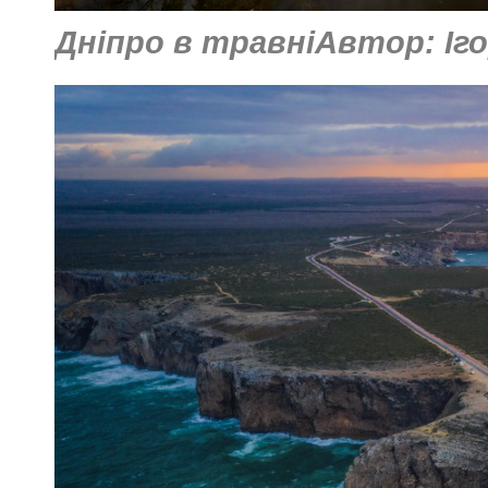
Дніпро в травніАвтор: Іг