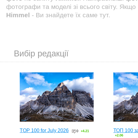
фотографи та моделі зі всього світу. Якщ
Himmel
- Ви знайдете їх саме тут.
Вибір редакції
TOP 100 for July 2026
ТОП 100 з
0
+4.21
+2.06