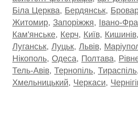
Біла Церква
,
Бердянськ
,
Брова
TOP 100 for May 2026
ТОП 100 з
0
+6.59
+4.30
Житомир
,
Запоріжжя
,
Івано-Фра
Кам'янське
,
Керч
,
Київ
,
Кишинів
Луганськ
,
Луцьк
,
Львів
,
Маріупо
Нікополь
,
Одеса
,
Полтава
,
Рівн
Тель-Авів
,
Тернопіль
,
Тираспіль
Хмельницький
,
Черкаси
,
Чернігі