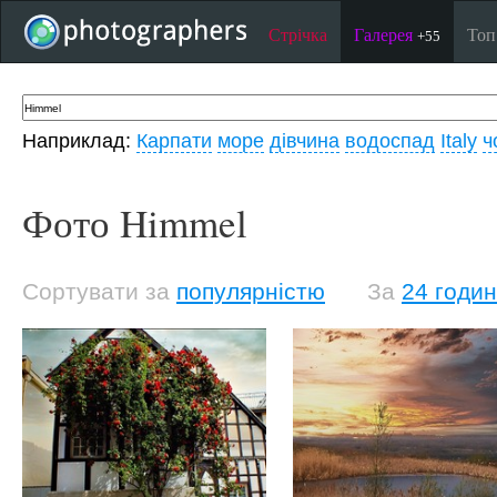
Стрічка
Галерея
То
+55
Наприклад:
Карпати
море
дівчина
водоспад
Italy
ч
Фото Himmel
Сортувати за
популярністю
За
24 годи