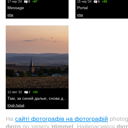
17 чер '24
8
+87
15 чер '24
6
+86
Message
Portal
phia
phia
12 лют '22
2
+92
Там, за синей далью, снова даль.
Юрій Лабай
На
сайті фотографів на фотографій
photog
фото
по запиту
Himmel
. Найкрасивіші
фот