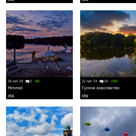
26 лип '24
2
+61
22 лип '24
10
+102
Himmel
Гусяче королівство
phia
phia