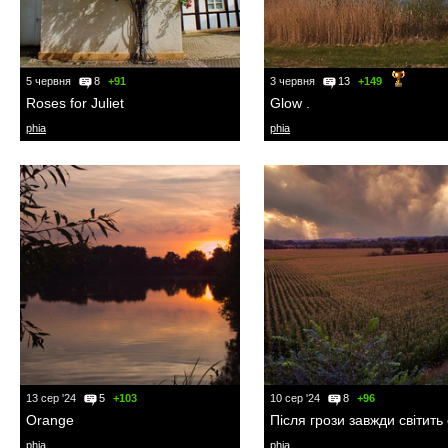
5 червня
8
+91
3 червня
13
+149
Roses for Juliet
Glow .
phia
phia
13 сер '24
5
+103
10 сер '24
8
+96
Orange
phia
phia