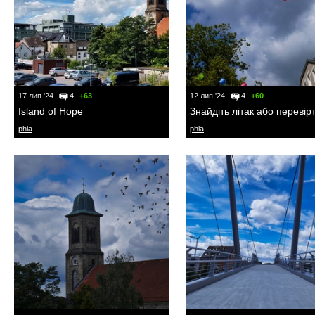
17 лип '24
4
+63
12 лип '24
4
+60
Island of Hope
Знайдіть літак або перевірт
phia
phia