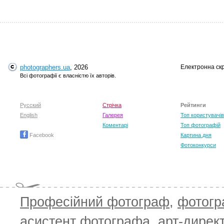
photographers.ua
, 2026
Електронна ск
Всі фотографії є власністю їх авторів.
Русский
Стрічка
Рейтинги
English
Галерея
Топ користувачів
Коментарі
Топ фотографій
Facebook
Картина дня
Фотоконкурси
Професійний фотограф
,
фотог
асистент фотографа
,
арт-дирек