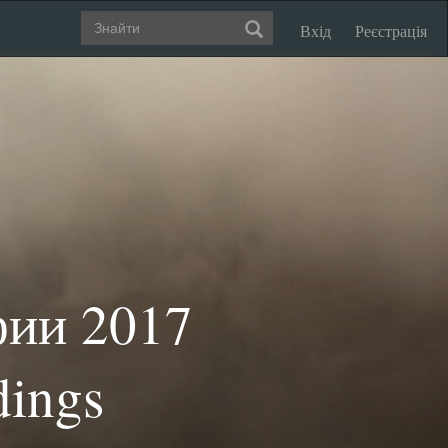
Вхід
Реєстрація
фии 2017
dings