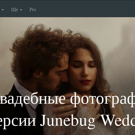
п
Ще
Pro
вадебные фотогра
ерсии Junebug Wed