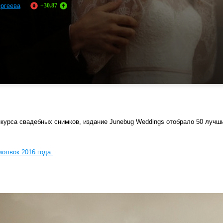
ергеева
+30.87
нкурса свадебных снимков, издание Junebug Weddings отобрало 50 лучших
олвок 2016 года.