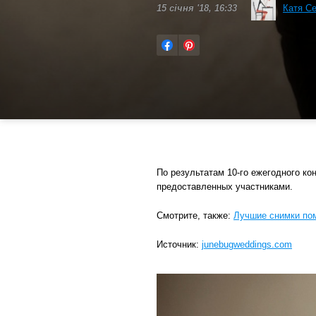
15 січня '18, 16:33
Катя С
По результатам 10-го ежегодного ко
предоставленных участниками.
Смотрите, также:
Лучшие снимки пом
Источник:
junebugweddings.com