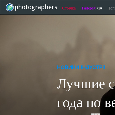
Стрічка
Галерея
То
+56
НОВИНИ ІНДУСТРІЇ
Лучшие с
года по в