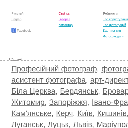
Русский
Стрічка
Рейтинги
English
Галерея
Топ користувачів
Коментарі
Топ фотографій
Facebook
Картина дня
Фотоконкурси
Професійний фотограф
,
фотог
асистент фотографа
,
арт-дирек
Біла Церква
,
Бердянськ
,
Брова
Житомир
,
Запоріжжя
,
Івано-Фра
Кам'янське
,
Керч
,
Київ
,
Кишинів
Луганськ
,
Луцьк
,
Львів
,
Маріупо