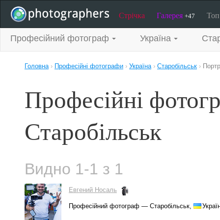
Стрічка
Галерея
То
+47
Професійний фотограф
Україна
Стар
Головна
›
Професійні фотографи
›
Україна
›
Старобільськ
›
Портр
Професійні фотогр
Старобільськ
Видно 1-1 з 1
Евгений Носаль
Професійний фотограф — Старобільськ,
Украї