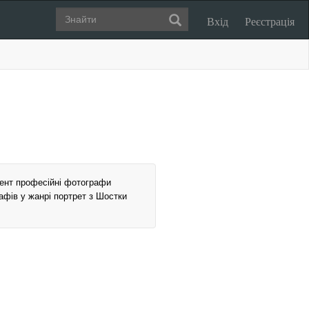
Вхід
Реєстрація
мент професійні фотографи
рафів у жанрі портрет з Шостки