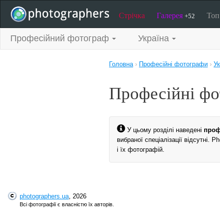
Стрічка
Галерея
То
+52
Професійний фотограф
Україна
Головна
›
Професійні фотографи
›
Ук
Професійні фо
У цьому розділі наведені
проф
вибраної спеціалізації відсутні. 
і їх фотографій.
photographers.ua
, 2026
Всі фотографії є власністю їх авторів.