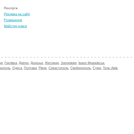
Послуги
Реклама на сайті
Розміщення
Майстер-класи
ця
,
Горлівка
,
Дніпро
,
Донецьк
,
Житомир
,
Запоріжжя
,
Івано-Франківськ
,
ікополь
,
Одеса
,
Полтава
,
Рівне
,
Севастополь
,
Сімферополь
,
Суми
,
Тель-Авів
,