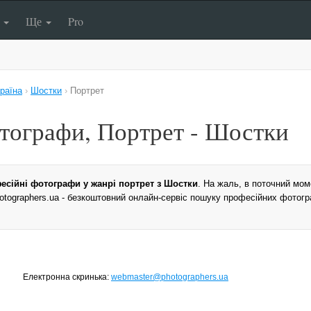
п
Ще
Pro
раїна
›
Шостки
›
Портрет
тографи, Портрет - Шостки
есійні фотографи у жанрі портрет з Шостки
. На жаль, в поточний мо
Photographers.ua - безкоштовний онлайн-сервіс пошуку професійних фотог
Електронна скринька:
webmaster@photographers.ua