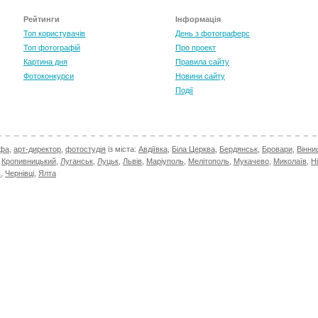
Рейтинги
Інформація
Топ користувачів
День з фотограферс
Топ фотографій
Про проект
Картина дня
Правила сайту
Фотоконкурси
Новини сайту
Події
афа
,
арт-директор
,
фотостудія
із міста:
Авдіївка
,
Біла Церква
,
Бердянськ
,
Бровари
,
Вінни
,
Кропивницький
,
Луганськ
,
Луцьк
,
Львів
,
Маріуполь
,
Мелітополь
,
Мукачево
,
Миколаїв
,
Н
в
,
Чернівці
,
Ялта