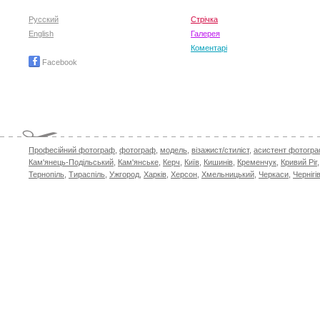
Русский
Стрічка
English
Галерея
Коментарі
Facebook
Професійний фотограф
,
фотограф
,
модель
,
візажист/стиліст
,
асистент фотогр
Кам'янець-Подільський
,
Кам'янське
,
Керч
,
Київ
,
Кишинів
,
Кременчук
,
Кривий Ріг
Тернопіль
,
Тираспіль
,
Ужгород
,
Харків
,
Херсон
,
Хмельницький
,
Черкаси
,
Чернігі