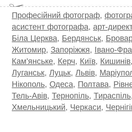
Професійний фотограф
,
фотог
асистент фотографа
,
арт-дирек
Біла Церква
,
Бердянськ
,
Брова
Житомир
,
Запоріжжя
,
Івано-Фра
Кам'янське
,
Керч
,
Київ
,
Кишинів
Луганськ
,
Луцьк
,
Львів
,
Маріупо
Нікополь
,
Одеса
,
Полтава
,
Рівн
Тель-Авів
,
Тернопіль
,
Тираспіль
Хмельницький
,
Черкаси
,
Чернігі