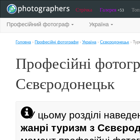
Стрічка
Галерея
То
+53
Професійний фотограф
Україна
Головна
›
Професійні фотографи
›
Україна
›
Сєвєродонецьк
›
Тур
Професійні фотогр
Сєвєродонецьк
У цьому розділі наведе
жанрі туризм з Сєвєро