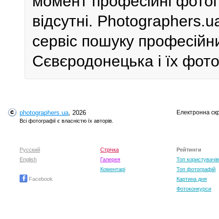
момент професійні фотог
відсутні. Photographers.
сервіс пошуку професійни
Сєвєродонецька і їх фото
photographers.ua
, 2026
Електронна ск
Всі фотографії є власністю їх авторів.
Русский
Стрічка
Рейтинги
English
Галерея
Топ користувачів
Коментарі
Топ фотографій
Facebook
Картина дня
Фотоконкурси