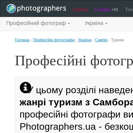
Стрічка
Галерея
То
+55
Професійний фотограф
Україна
Головна
›
Професійні фотографи
›
Україна
›
Самбір
›
Туризм
Професійні фотогр
У цьому розділі наведе
жанрі туризм з Самбор
професійні фотографи виб
Photographers.ua - безк