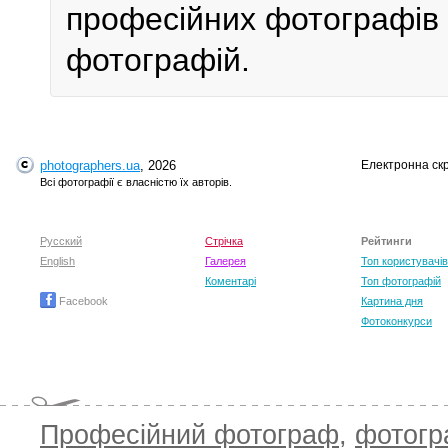
професійних фотографів у
фотографій.
photographers.ua
, 2026
Електронна ск
Всі фотографії є власністю їх авторів.
Русский
Стрічка
Рейтинги
English
Галерея
Топ користувачів
Коментарі
Топ фотографій
Facebook
Картина дня
Фотоконкурси
Професійний фотограф
,
фотог