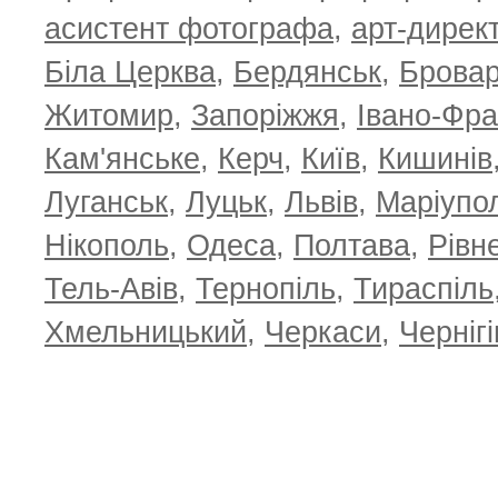
асистент фотографа
,
арт-дирек
Біла Церква
,
Бердянськ
,
Брова
Житомир
,
Запоріжжя
,
Івано-Фра
Кам'янське
,
Керч
,
Київ
,
Кишинів
Луганськ
,
Луцьк
,
Львів
,
Маріупо
Нікополь
,
Одеса
,
Полтава
,
Рівн
Тель-Авів
,
Тернопіль
,
Тираспіль
Хмельницький
,
Черкаси
,
Чернігі