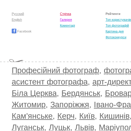
Русский
Стрічка
Рейтинги
English
Галерея
Топ користувачів
Коментарі
Топ фотографій
Facebook
Картина дня
Фотоконкурси
Професійний фотограф
,
фотог
асистент фотографа
,
арт-дирек
Біла Церква
,
Бердянськ
,
Брова
Житомир
,
Запоріжжя
,
Івано-Фра
Кам'янське
,
Керч
,
Київ
,
Кишинів
Луганськ
,
Луцьк
,
Львів
,
Маріупо