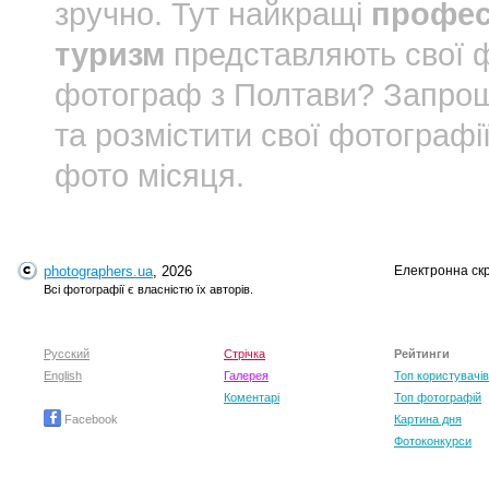
зручно. Тут найкращі
профес
туризм
представляють свої ф
фотограф з Полтави? Запро
та розмістити свої фотографі
фото місяця.
photographers.ua
, 2026
Електронна ск
Всі фотографії є власністю їх авторів.
Русский
Стрічка
Рейтинги
English
Галерея
Топ користувачів
Коментарі
Топ фотографій
Facebook
Картина дня
Фотоконкурси