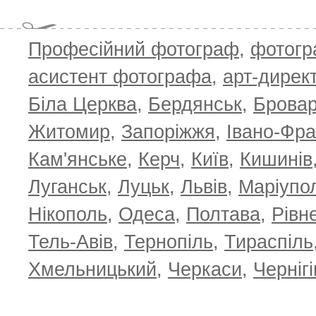
Професійний фотограф
,
фотог
асистент фотографа
,
арт-дирек
Біла Церква
,
Бердянськ
,
Брова
Житомир
,
Запоріжжя
,
Івано-Фра
Кам'янське
,
Керч
,
Київ
,
Кишинів
Луганськ
,
Луцьк
,
Львів
,
Маріупо
Нікополь
,
Одеса
,
Полтава
,
Рівн
Тель-Авів
,
Тернопіль
,
Тираспіль
Хмельницький
,
Черкаси
,
Чернігі