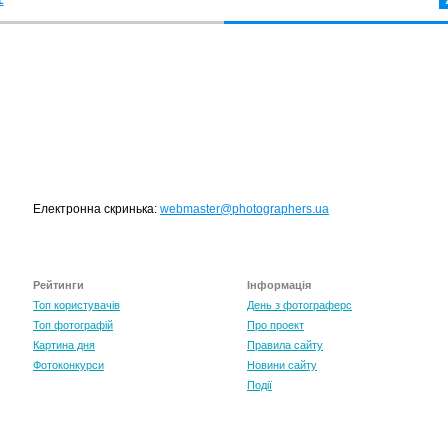
Електронна скринька:
webmaster@photographers.ua
Рейтинги
Інформація
Топ користувачів
День з фотограферс
Топ фотографій
Про проект
Картина дня
Правила сайту
Фотоконкурси
Новини сайту
Події