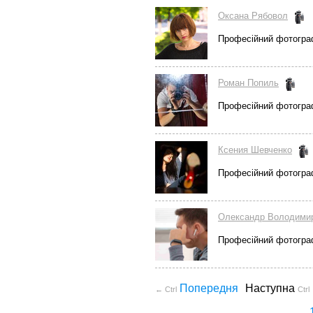
Оксана Рябовол
Професійний фотогра
Роман Попиль
Професійний фотогра
Ксения Шевченко
Професійний фотогра
Олександр Володими
Професійний фотогра
Попередня
Наступна
← Ctrl
Ctrl