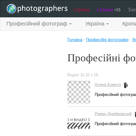
Стрічка
Галерея
То
+55
Професійний фотограф
Україна
Кроп
Головна
›
Професійні фотографи
›
Ук
Професійні фо
Видно 11-16 з 16
Алина Комета
Професійний фотогра
Роман Домбровский
Професійний фотогра