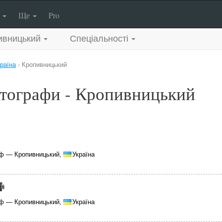
п
Ще
Pro
ивницький
Спеціальності
раїна
›
Кропивницький
тографи - Кропивницький
ф — Кропивницький,
Україна
ф — Кропивницький,
Україна