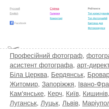
Русский
Стрічка
Рейтинги
English
Галерея
Топ користувачів
Коментарі
Топ фотографій
Facebook
Картина дня
Фотоконкурси
Професійний фотограф
,
фотог
асистент фотографа
,
арт-дирек
Біла Церква
,
Бердянськ
,
Брова
Житомир
,
Запоріжжя
,
Івано-Фра
Кам'янське
,
Керч
,
Київ
,
Кишинів
Луганськ
,
Луцьк
,
Львів
,
Маріупо