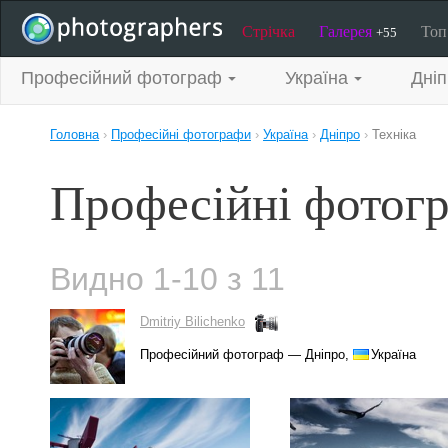
Стрічка
Галерея
То
+55
Професійний фотограф
Україна
Дні
Головна
›
Професійні фотографи
›
Україна
›
Дніпро
›
Техніка
Професійні фотогр
Видно 1-10 з 11
Dmitriy Bilichenko
Професійний фотограф — Дніпро,
Україна