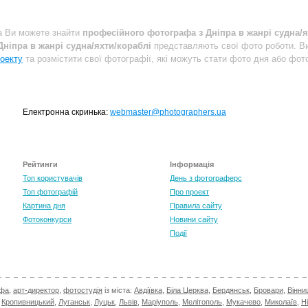
a Ви можете знайти
професійного фотографа з Дніпра в жанрі судна/я
ніпра в жанрі судна/яхти/кораблі
представляють свої фото роботи. В
оекту
та розмістити свої фотографії, які можуть стати фото дня або фото
Електронна скринька:
webmaster@photographers.ua
Рейтинги
Інформація
Топ користувачів
День з фотограферс
Топ фотографій
Про проект
Картина дня
Правила сайту
Фотоконкурси
Новини сайту
Події
афа
,
арт-директор
,
фотостудія
із міста:
Авдіївка
,
Біла Церква
,
Бердянськ
,
Бровари
,
Вінни
,
Кропивницький
,
Луганськ
,
Луцьк
,
Львів
,
Маріуполь
,
Мелітополь
,
Мукачево
,
Миколаїв
,
Н