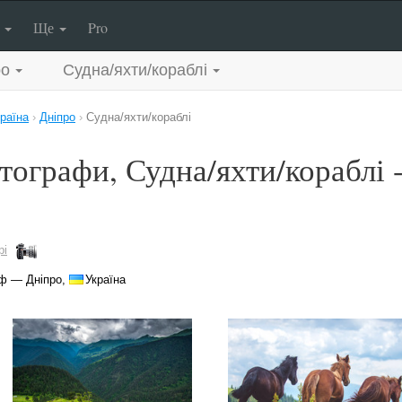
п
Ще
Pro
ро
Судна/яхти/кораблі
раїна
›
Дніпро
›
Судна/яхти/кораблі
тографи, Судна/яхти/кораблі 
pi
ф — Дніпро,
Україна