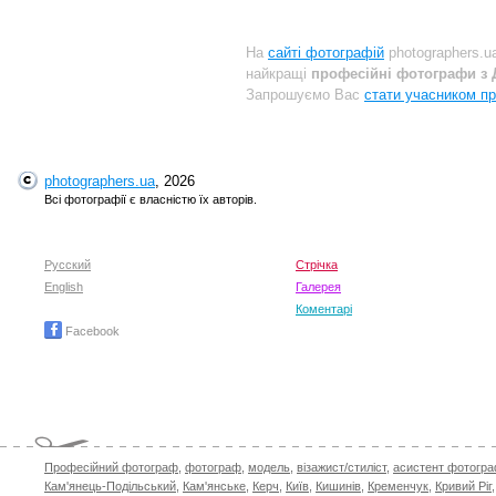
На
сайті фотографій
photographers.u
найкращі
професійні фотографи з Д
Запрошуємо Вас
стати учасником пр
photographers.ua
, 2026
Всі фотографії є власністю їх авторів.
Русский
Стрічка
English
Галерея
Коментарі
Facebook
Професійний фотограф
,
фотограф
,
модель
,
візажист/стиліст
,
асистент фотогр
Кам'янець-Подільський
,
Кам'янське
,
Керч
,
Київ
,
Кишинів
,
Кременчук
,
Кривий Ріг