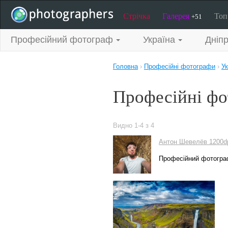
Стрічка
Галерея
То
+51
Професійний фотограф
Україна
Дніп
Головна
›
Професійні фотографи
›
Ук
Професійні фо
Видно 1-4 з 4
Антон Шевелёв 1200d
Професійний фотогра