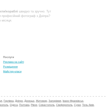
хти/кораблі
швидко та зручно. Тут
и професійний фотограф з Дніпра?
 місяця.
Послуги
Реклама на сайті
Розміщення
Майстер-класи
ця
,
Горлівка
,
Дніпро
,
Донецьк
,
Житомир
,
Запоріжжя
,
Івано-Франківськ
,
ікополь
,
Одеса
,
Полтава
,
Рівне
,
Севастополь
,
Сімферополь
,
Суми
,
Тель-Авів
,