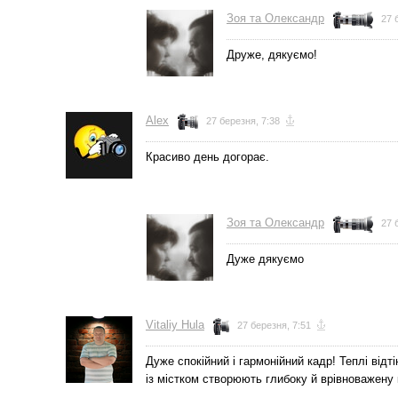
Зоя та Олександр
27 
Друже, дякуємо!
Alex
27 березня, 7:38
Красиво день догорає.
Зоя та Олександр
27 
Дуже дякуємо
Vitaliy Hula
27 березня, 7:51
Дуже спокійний і гармонійний кадр! Теплі від
із містком створюють глибоку й врівноважену