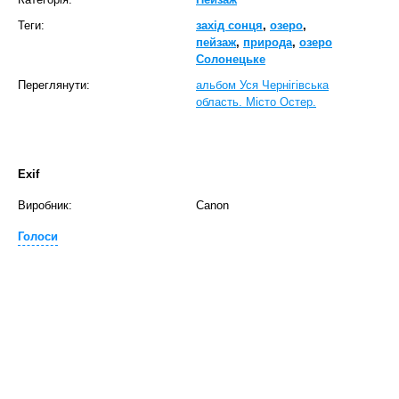
Теги:
захід сонця
,
озеро
,
пейзаж
,
природа
,
озеро
Солонецьке
Переглянути:
альбом Уся Чернігівська
область. Місто Остер.
Exif
Виробник:
Canon
Голоси