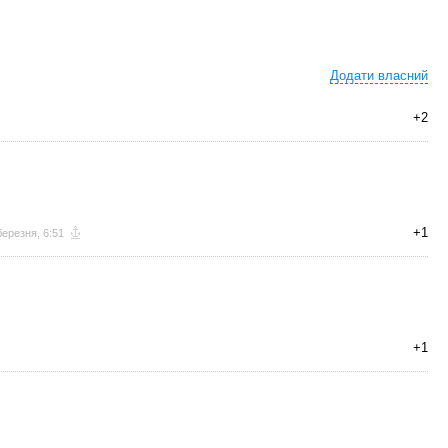
Додати власний
+2
+1
березня, 6:51
+1