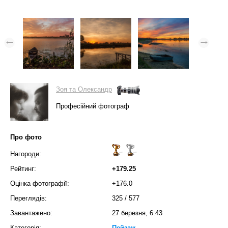
Зоя та Олександр
Професійний фотограф
Про фото
Нагороди:
Рейтинг:
+179.25
Оцінка фотографії:
+176.0
Переглядів:
325
/
577
Завантажено:
27 березня, 6:43
Категорія:
Пейзаж