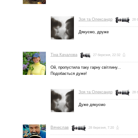
Зоя та Олександр
28 
Дякуємо, друже
Тіна Качалова
27 березня, 22:32
Ой, пропустила таку гарну світлину...
Подобається дуже!
Зоя та Олександр
28 
Дуже дякуємо
Вячеслав
28 березня, 7:20