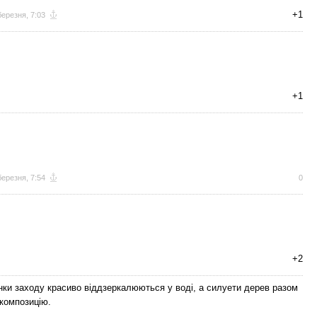
+1
березня, 7:03
+1
березня, 7:54
0
+2
тінки заходу красиво віддзеркалюються у воді, а силуети дерев разом
 композицію.