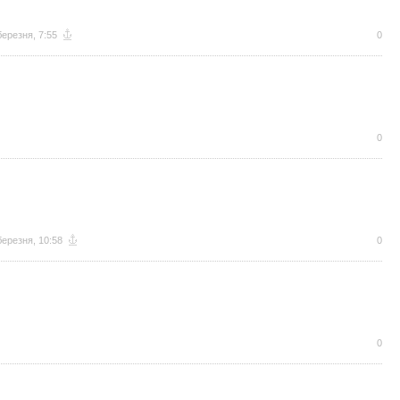
березня, 7:55
0
0
березня, 10:58
0
0