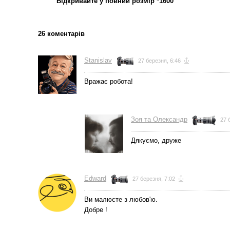
Відкривайте у повний розмір *1600
26 коментарів
← Остання
фотографія
Stanislav
27 березня, 6:46
Вражає робота!
Зоя та Олександр
27 
Дякуємо, друже
Edward
27 березня, 7:02
Ви малюєте з любов'ю.
Добре !