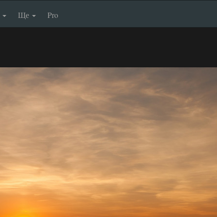
п
Ще
Pro