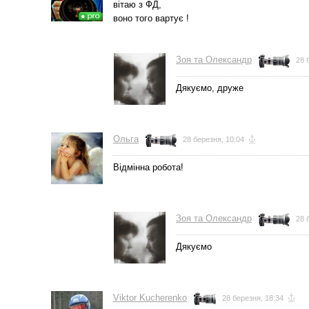
вітаю з ФД,
воно того вартує !
Зоя та Олександр
28 
Дякуємо, друже
Ольга
28 березня, 10:04
Вiдмiнна робота!
Зоя та Олександр
28 
Дякуємо
Viktor Kucherenko
28 березня, 18:34