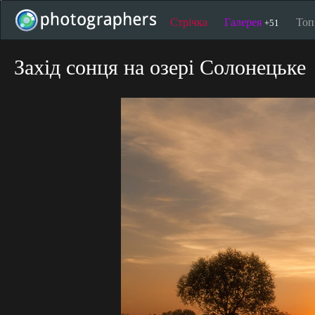
Стрічка
Галерея
То
+51
Захід сонця на озері Солонецьке