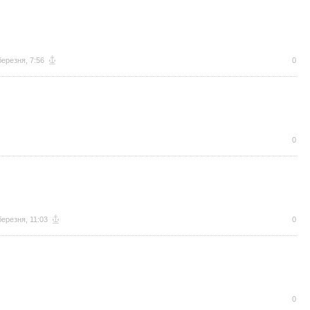
березня, 7:56
0
0
березня, 11:03
0
0