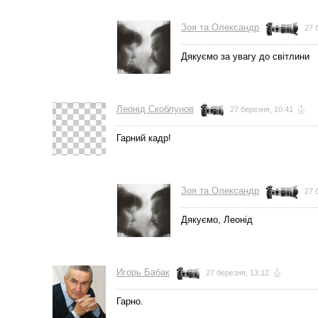
Зоя та Олександр
27 
Дякуємо за увагу до світлини
Леонід Скоблунов
27 березня, 10:41
Гарний кадр!
Зоя та Олександр
27 
Дякуємо, Леонід
Игорь Бабак
27 березня, 13:12
Гарно.