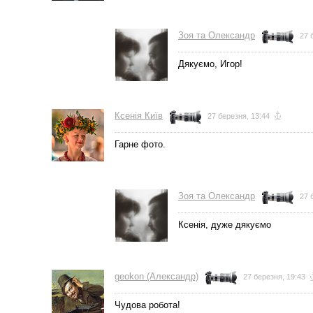
Зоя та Олександр
27 
Дякуємо, Игор!
Ксенія Київ
27 березня, 13:44
Гарне фото.
Зоя та Олександр
27 
Ксенія, дуже дякуємо
geokon (Александр)
27 березня, 19:43
Чудова робота!