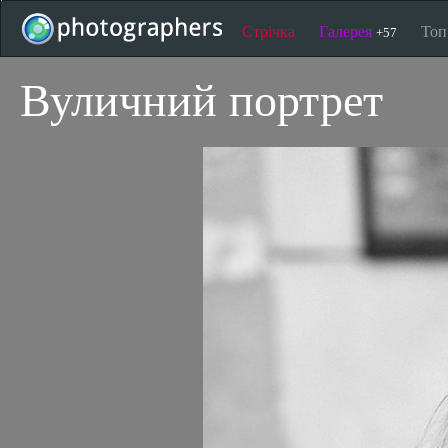
Стрічка
Галерея
То
+57
Вуличний портрет