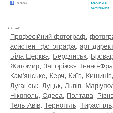
Facebook
Картина дня
Фотоконкурси
Професійний фотограф
,
фотог
T
асистент фотографа
,
арт-дирек
Біла Церква
,
Бердянськ
,
Брова
Житомир
,
Запоріжжя
,
Івано-Фра
Кам'янське
,
Керч
,
Київ
,
Кишинів
Луганськ
,
Луцьк
,
Львів
,
Маріупо
Нікополь
,
Одеса
,
Полтава
,
Рівн
Тель-Авів
,
Тернопіль
,
Тираспіль