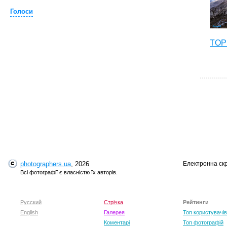
Голоси
TOP 
photographers.ua
, 2026
Електронна ск
T
Всі фотографії є власністю їх авторів.
Русский
Стрічка
Рейтинги
English
Галерея
Топ користувачів
Коментарі
Топ фотографій