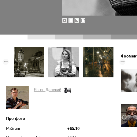
4 комен
Євген Далекий
Про фото
Рейтинг:
+65.10