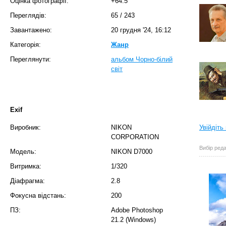
Оцінка фотографії:
+64.5
Переглядів:
65
/
243
Завантажено:
20 грудня '24, 16:12
Категорія:
Жанр
Переглянути:
альбом Чорно-білий
світ
Exif
Виробник:
NIKON
Увійдіть
CORPORATION
Вибір реда
Модель:
NIKON D7000
Витримка:
1/320
Діафрагма:
2.8
Фокусна відстань:
200
ПЗ:
Adobe Photoshop
21.2 (Windows)