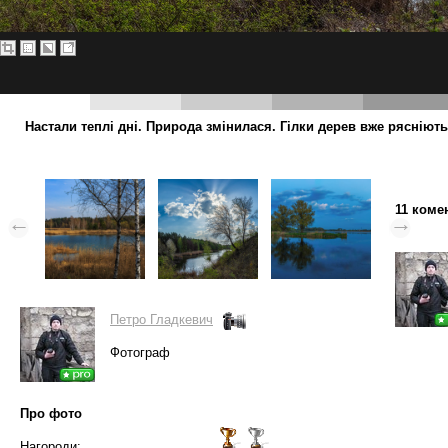
Настали теплі дні. Природа змінилася. Гілки дерев вже ряснію
11 коме
Петро Гладкевич
Фотограф
Про фото
Нагороди: