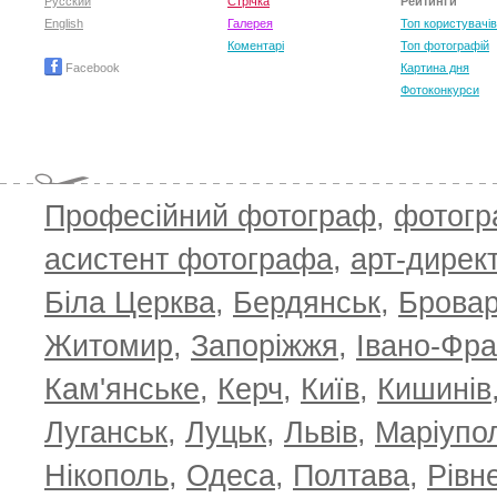
Русский
Стрічка
Рейтинги
English
Галерея
Топ користувачів
Коментарі
Топ фотографій
Facebook
Картина дня
Фотоконкурси
Професійний фотограф
,
фотог
асистент фотографа
,
арт-дирек
Біла Церква
,
Бердянськ
,
Брова
TOP 100 for May 2026
ТОП 100 з
0
+6.59
+4.30
Житомир
,
Запоріжжя
,
Івано-Фра
Кам'янське
,
Керч
,
Київ
,
Кишинів
Луганськ
,
Луцьк
,
Львів
,
Маріупо
Нікополь
,
Одеса
,
Полтава
,
Рівн