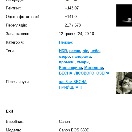
Рейтинг:
+143.07
Оцінка фотографії:
+141.0
Переглядів:
217
/
578
Завантажено:
12 травня '24, 20:10
Категорія:
Пейзаж
Теги:
HDR
,
весна
,
ліс
,
небо
,
озеро
,
панорама
,
промені
,
хмари
,
Рівненщина
,
Могиляни
,
ВЕСНА_ЛІСОВОГО_ОЗЕРА
Переглянути:
альбом ВЕСНА
ПРИЙШЛА!!!
Exif
Виробник:
Canon
Модель:
Canon EOS 650D