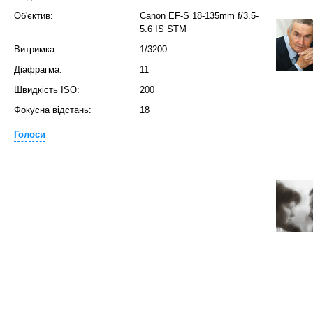
Об'єктив:
Canon EF-S 18-135mm f/3.5-
5.6 IS STM
Витримка:
1/3200
Діафрагма:
11
Швидкість ISO:
200
Фокусна відстань:
18
Голоси