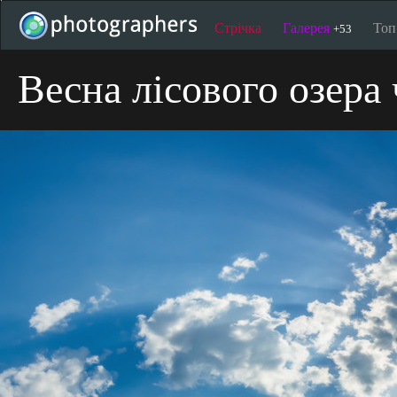
Стрічка
Галерея
То
+53
Весна лісового озера 