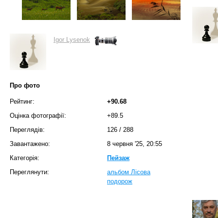
Igor Lysenok
Про фото
Рейтинг:
+90.68
Оцінка фотографії:
+89.5
Переглядів:
126
/
288
Завантажено:
8 червня '25, 20:55
Категорія:
Пейзаж
Переглянути:
альбом Лісова
подорож