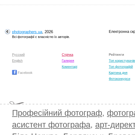
photographers.ua
, 2026
Електронна ск
Всі фотографії є власністю їх авторів.
Русский
Стрічка
Рейтинги
English
Галерея
Топ користувачів
Коментарі
Топ фотографій
Facebook
Картина дня
Фотоконкурси
Професійний фотограф
,
фотог
асистент фотографа
,
арт-дирек