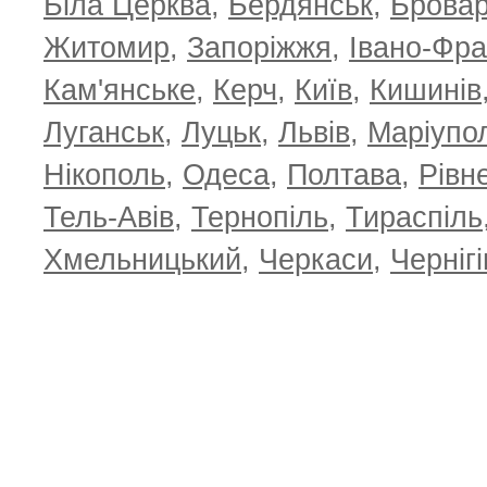
Біла Церква
,
Бердянськ
,
Брова
TOP 100 for May 2026
ТОП 100 з
0
+6.59
+4.30
Житомир
,
Запоріжжя
,
Івано-Фра
Кам'янське
,
Керч
,
Київ
,
Кишинів
Луганськ
,
Луцьк
,
Львів
,
Маріупо
Нікополь
,
Одеса
,
Полтава
,
Рівн
Тель-Авів
,
Тернопіль
,
Тираспіль
Хмельницький
,
Черкаси
,
Чернігі