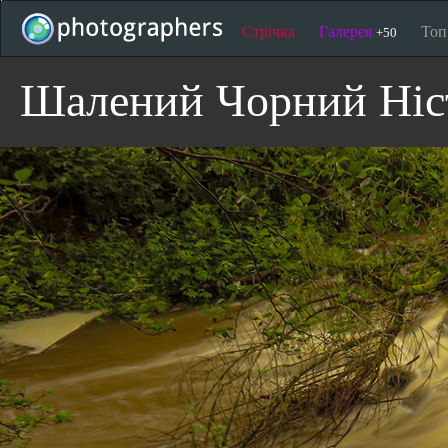
Стрічка
Галерея
То
+50
Шалений Чорний Ніст