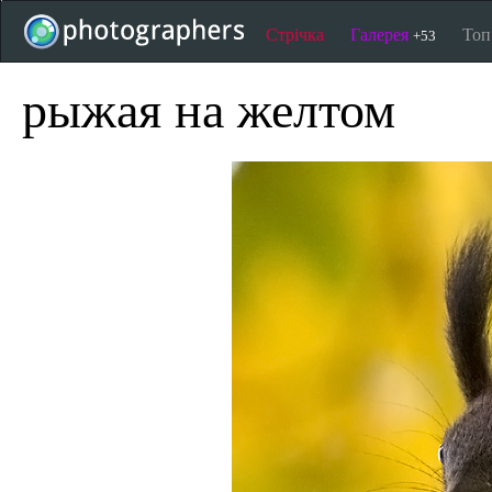
Стрічка
Галерея
То
+53
рыжая на желтом