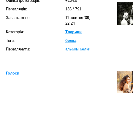
Оцінка фотографії:
+104.5
Переглядів:
136
/
791
Завантажено:
11 жовтня '09,
22:24
Категорія:
Тварини
Теги:
белка
Переглянути:
альбом белки
Голоси