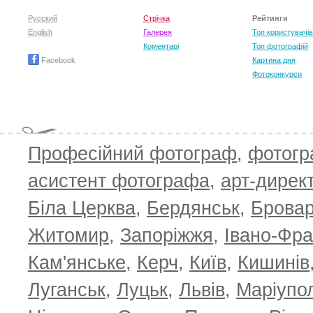
Русский
Стрічка
Рейтинги
English
Галерея
Топ користувачів
Коментарі
Топ фотографій
Facebook
Картина дня
Фотоконкурси
Професійний фотограф
,
фотог
асистент фотографа
,
арт-дирек
Біла Церква
,
Бердянськ
,
Брова
TOP 100 for May 2026
ТОП 100 з
0
+6.59
+4.30
Житомир
,
Запоріжжя
,
Івано-Фра
Кам'янське
,
Керч
,
Київ
,
Кишинів
Луганськ
,
Луцьк
,
Львів
,
Маріупо