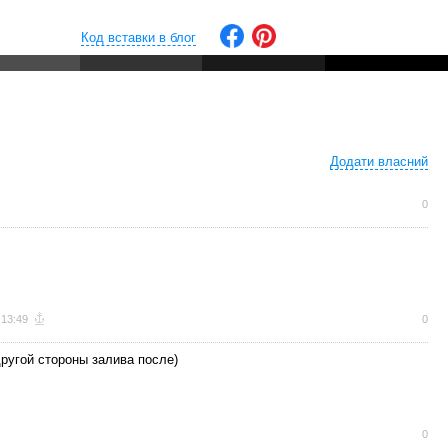
Код вставки в блог
Додати власний
0
 13:49
0
ругой стороны залива после)
0