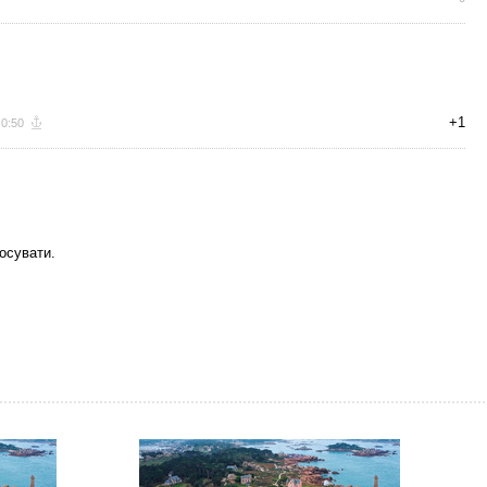
+1
 0:50
осувати.