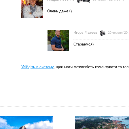
Очень даже+)
Игорь Фатеев
20 червня '20,
Стараемся)
Увійдіть в систему
, щоб мати можливість коментувати та гол