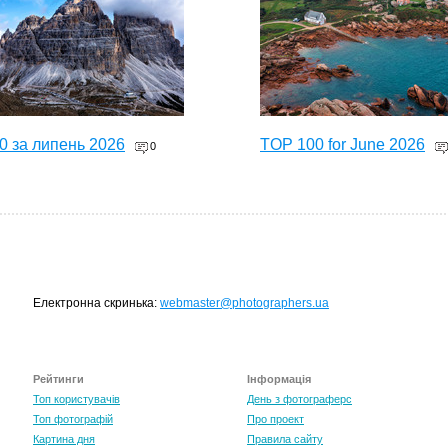
0 за липень 2026
TOP 100 for June 2026
0
Електронна скринька:
webmaster@photographers.ua
Рейтинги
Інформація
0 за травень 2026
Топ користувачів
День з фотограферс
0
Топ фотографій
Про проект
Картина дня
Правила сайту