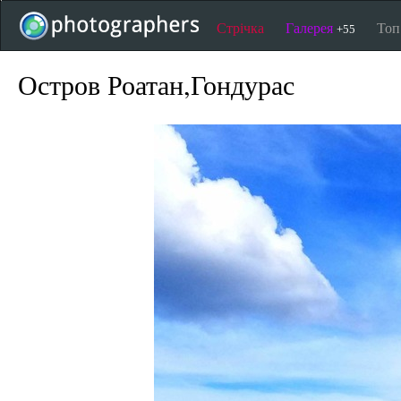
Стрічка
Галерея
То
+55
Остров Роатан,Гондурас