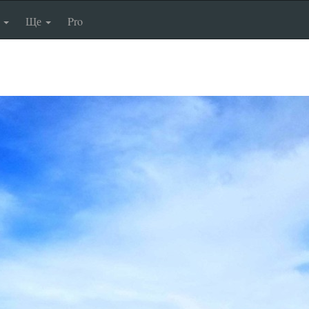
п
Ще
Pro