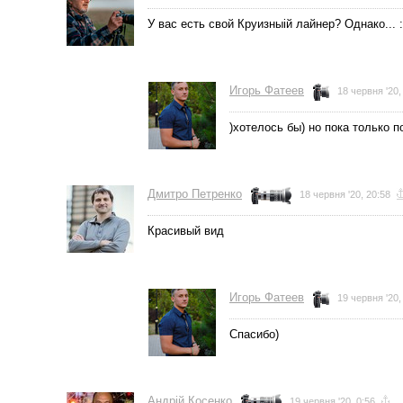
У вас есть свой Круизныій лайнер? Однако... :
Игорь Фатеев
18 червня '20,
)хотелось бы) но пока только п
Дмитро Петренко
18 червня '20, 20:58
Красивый вид
Игорь Фатеев
19 червня '20,
Спасибо)
Андрій Косенко
19 червня '20, 0:56