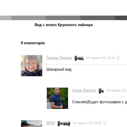
Вид с моего Круизного лайнера
8 коментарів
← Остання
фотографія
Галина Линник
18 червня '20, 12:42
Шикарный вид.
Игорь Фатеев
18 червня '20,
Спасибо)Будет фотография с д
MAN
18 червня '20, 13:45