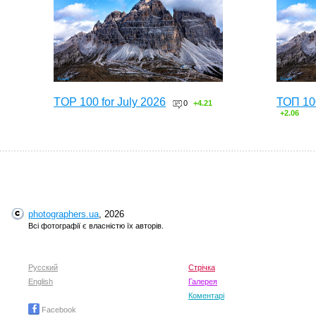
TOP 100 for July 2026
ТОП 10
0
+4.21
+2.06
photographers.ua
, 2026
Всі фотографії є власністю їх авторів.
Русский
Стрічка
English
TOP 100 for May 2026
Галерея
ТОП 10
0
+6.59
+4.30
Коментарі
Facebook