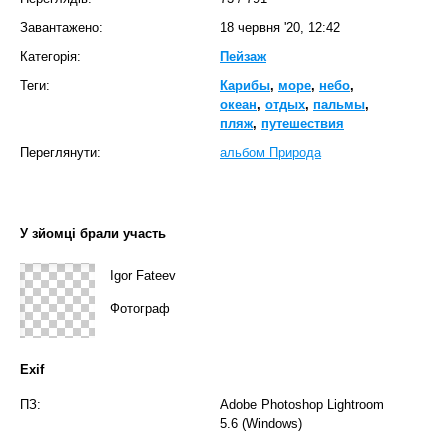
Завантажено:
18 червня '20, 12:42
Категорія:
Пейзаж
Теги:
Карибы
,
море
,
небо
,
океан
,
отдых
,
пальмы
,
пляж
,
путешествия
Переглянути:
альбом Природа
У зйомці брали участь
Igor Fateev
Фотограф
Exif
ПЗ:
Adobe Photoshop Lightroom
5.6 (Windows)