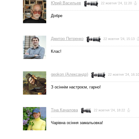
Юрий Васильев
22 жовтня '24, 11:20
Добре
Дмитро Петренко
22 жовтня '24, 15:13
Клас!
geokon (Александр)
22 жовтня '24, 16:1
З осіннім настроєм, гарно!
Тіна Качалова
22 жовтня '24, 18:22
Чарівна осіння замальовка!