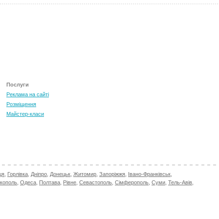
Послуги
Реклама на сайті
Розміщення
Майстер-класи
ця
,
Горлівка
,
Дніпро
,
Донецьк
,
Житомир
,
Запоріжжя
,
Івано-Франківськ
,
ікополь
,
Одеса
,
Полтава
,
Рівне
,
Севастополь
,
Сімферополь
,
Суми
,
Тель-Авів
,