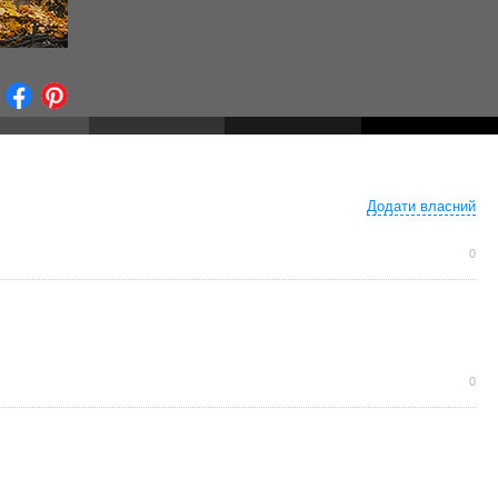
Додати власний
0
0