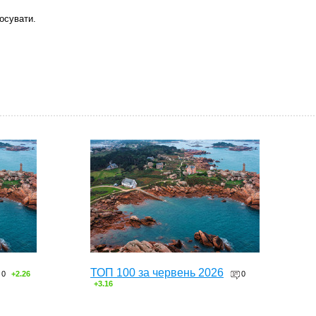
осувати.
ТОП 100 за червень 2026
0
+2.26
0
+3.16