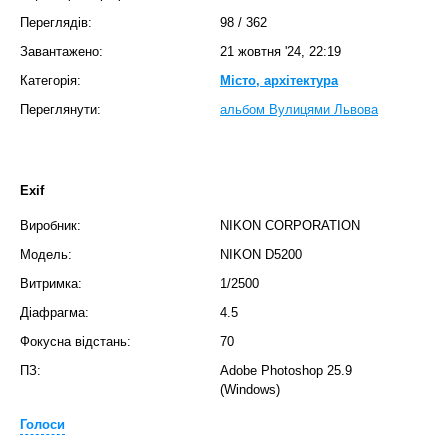
Переглядів:
98
/
362
Завантажено:
21 жовтня '24, 22:19
Категорія:
Місто, архітектура
Переглянути:
альбом Вулицями Львова
Exif
Виробник:
NIKON CORPORATION
Модель:
NIKON D5200
Витримка:
1/2500
Діафрагма:
4.5
Фокусна відстань:
70
ПЗ:
Adobe Photoshop 25.9
(Windows)
Голоси