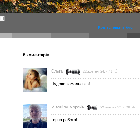
Код вставки в блог
6 коментарів
Ольга
22 жовтня '24, 4:41
Чудова замальовка!
Михайло Морокін
22 жовтня '24, 6:28
Гарна робота!