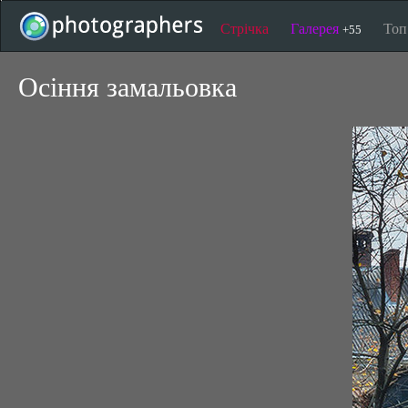
Стрічка
Галерея
То
+55
Осіння замальовка