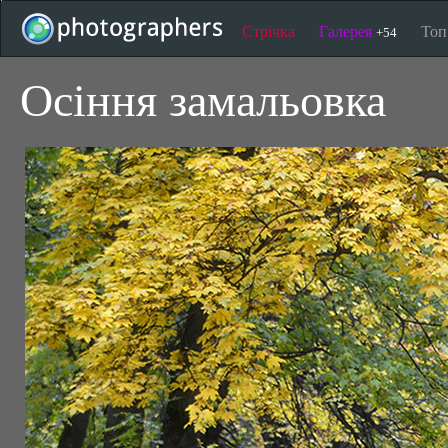
Стрічка
Галерея
То
+54
Осіння замальовка