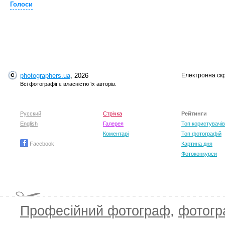
Голоси
T
photographers.ua
, 2026
Електронна ск
Всі фотографії є власністю їх авторів.
Русский
Стрічка
Рейтинги
English
Галерея
Топ користувачів
Коментарі
Топ фотографій
Facebook
Картина дня
Фотоконкурси
Професійний фотограф
,
фотог