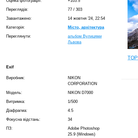
Оцінка фотографії:
+103.5
Переглядів:
77
/
303
Завантажено:
14 жовтня '24, 22:54
Категорія:
Місто, архітектура
Переглянути:
альбом Вулицями
Львова
TOP 
Exif
Виробник:
NIKON
CORPORATION
Модель:
NIKON D7000
Витримка:
1/500
Діафрагма:
4.5
Фокусна відстань:
34
ПЗ:
Adobe Photoshop
25.9 (Windows)
T