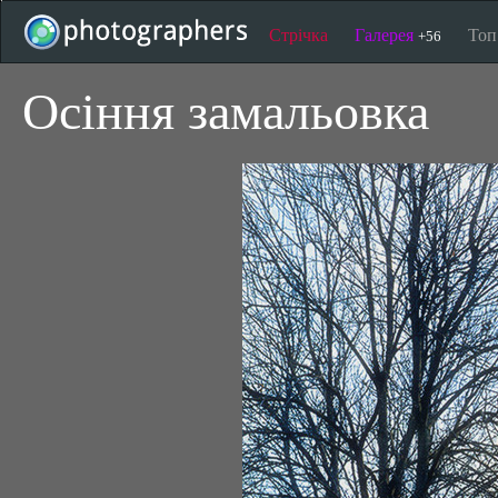
Стрічка
Галерея
То
+56
Осіння замальовка