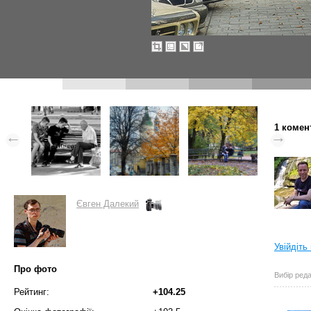
1 комен
Євген Далекий
Увійдіть
Про фото
Вибір реда
Рейтинг:
+104.25