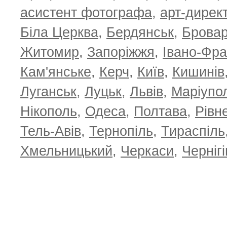
асистент фотографа
,
арт-дирек
Біла Церква
,
Бердянськ
,
Брова
Житомир
,
Запоріжжя
,
Івано-Фра
Кам'янське
,
Керч
,
Київ
,
Кишинів
Луганськ
,
Луцьк
,
Львів
,
Маріупо
Нікополь
,
Одеса
,
Полтава
,
Рівн
Тель-Авів
,
Тернопіль
,
Тираспіль
Хмельницький
,
Черкаси
,
Чернігі