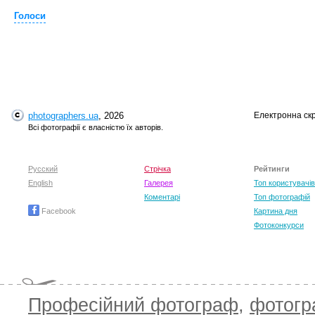
Голоси
photographers.ua
, 2026
Електронна ск
Всі фотографії є власністю їх авторів.
Русский
Стрічка
Рейтинги
T
English
Галерея
Топ користувачів
Коментарі
Топ фотографій
Facebook
Картина дня
Фотоконкурси
Професійний фотограф
,
фотог