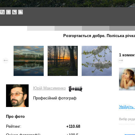
Розгортається добре. Поліська річка
1 комен
Юрій Максименко
Професійний фотограф
Увійдіть
Про фото
Вибір реда
Рейтинг:
+110.68