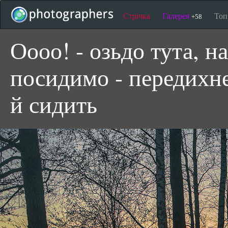
Стрічка
Галерея
То
+58
Оооо! - озьдо тута, на
посидимо - передихне
й сидить