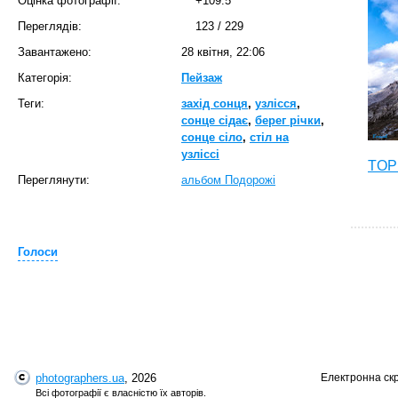
Оцінка фотографії:
+109.5
Переглядів:
123
/
229
Завантажено:
28 квітня, 22:06
Категорія:
Пейзаж
Теги:
захід сонця
,
узлісся
,
сонце сідає
,
берег річки
,
сонце сіло
,
стіл на
узліссі
TOP 
Переглянути:
альбом Подорожі
Голоси
photographers.ua
, 2026
Електронна ск
T
Всі фотографії є власністю їх авторів.