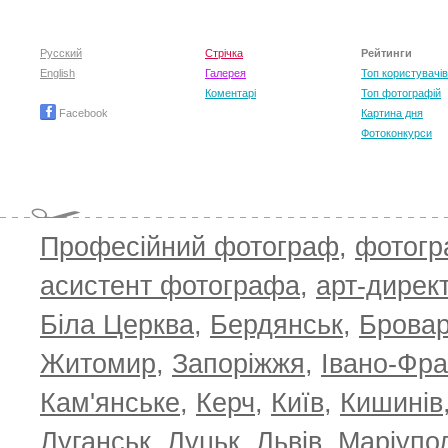
Русский
Стрічка
Рейтинги
English
Галерея
Топ користувачів
Коментарі
Топ фотографій
Facebook
Картина дня
Фотоконкурси
Професійний фотограф
,
фотог
T
асистент фотографа
,
арт-дирек
Біла Церква
,
Бердянськ
,
Брова
Житомир
,
Запоріжжя
,
Івано-Фра
Кам'янське
,
Керч
,
Київ
,
Кишинів
Луганськ
,
Луцьк
,
Львів
,
Маріупо