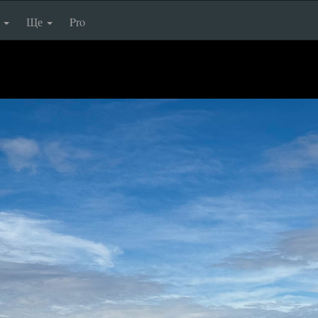
п
Ще
Pro