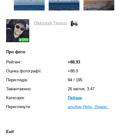
Oleksandr Tarasov
Про фото
Рейтинг:
+88.93
Оцінка фотографії:
+88.0
Переглядів:
94
/
195
Завантажено:
26 квітня, 3:47
Категорія:
Пейзаж
Переглянути:
альбом Небо, Хмари..
Exif