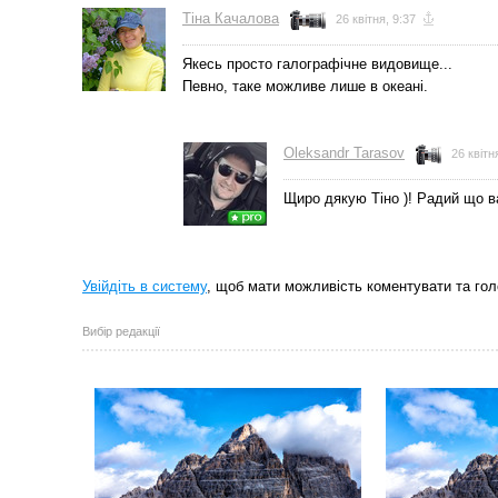
Тіна Качалова
26 квітня, 9:37
Якесь просто галографічне видовище...
Певно, таке можливе лише в океані.
Oleksandr Tarasov
26 квітн
Щиро дякую Тіно )! Радий що 
Увійдіть в систему
, щоб мати можливість коментувати та гол
Вибір редакції