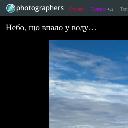
Стрічка
Галерея
То
+53
Небо, що впало у воду…