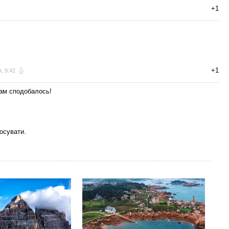
+1
+1
я, 9:42
вам сподобалось!
осувати.