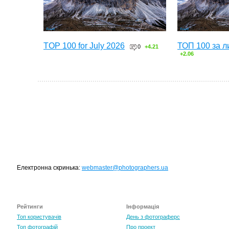
TOP 100 for July 2026
ТОП 100 за л
0
+4.21
+2.06
Електронна скринька:
webmaster@photographers.ua
Рейтинги
Інформація
Топ користувачів
День з фотограферс
Топ фотографій
Про проект