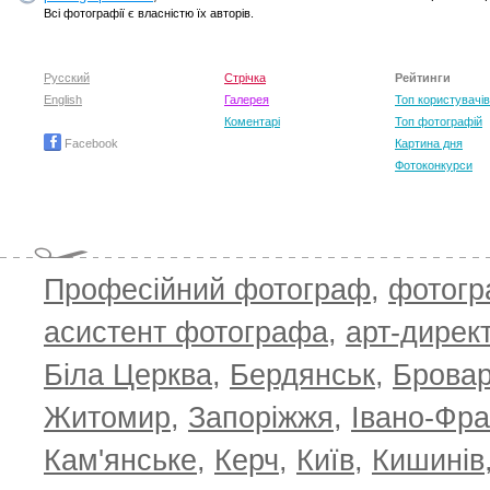
Всі фотографії є власністю їх авторів.
Русский
Стрічка
Рейтинги
English
Галерея
Топ користувачів
Коментарі
Топ фотографій
Facebook
Картина дня
Фотоконкурси
Професійний фотограф
,
фотог
асистент фотографа
,
арт-дирек
Біла Церква
,
Бердянськ
,
Брова
TOP 100 for May 2026
ТОП 100 з
0
+6.59
+4.30
Житомир
,
Запоріжжя
,
Івано-Фра
Кам'янське
,
Керч
,
Київ
,
Кишинів