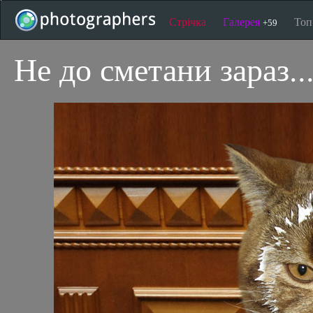
Стрічка
Галерея
То
+59
Не до сметани зараз..