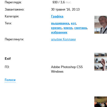
Переглядів:
930
/
3,6
тис.
Завантажено:
30 травня '16, 20:13
Категорія:
Графіка
Теги:
вышиванка
,
кот
,
кризис
,
юмор
,
сметана
,
избранник
Переглянути:
альбом Коллажи
Exif
ПЗ:
Adobe Photoshop CS5
Windows
Голоси