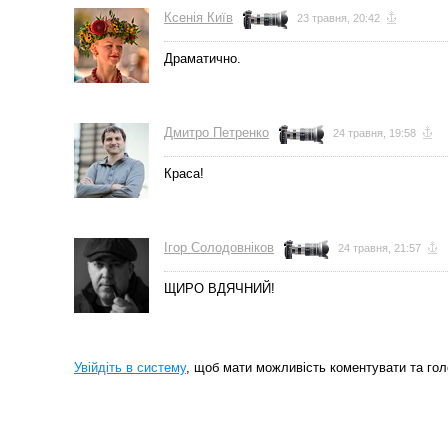
Ксенія Київ
23 травня, 20:42
Драматично.
Дмитро Петренко
24 травня, 19:58
Краса!
Ігор Солодовніков
24 травня, 21:57
ЩИРО ВДЯЧНИЙ!
Увійдіть в систему
, щоб мати можливість коментувати та гол