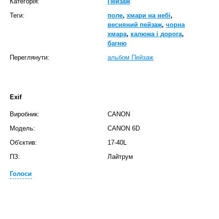
Категорія:
Пейзаж
Теги:
поле
,
хмари на небі
,
весняний пейзаж
,
чорна
хмара
,
калюжа і дорога
,
багню
Переглянути:
альбом Пейзаж
Exif
Виробник:
CANON
Модель:
CANON 6D
Об'єктив:
17-40L
ПЗ:
Лайтрум
Голоси