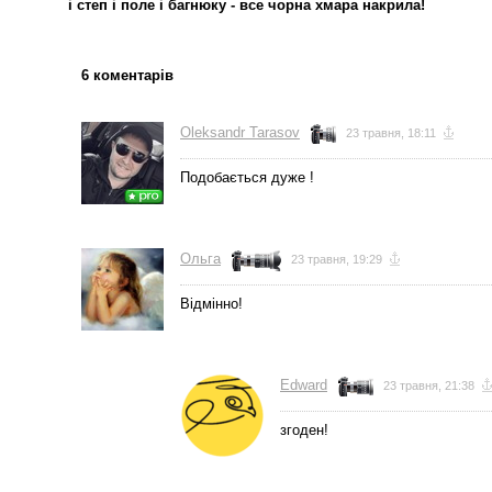
і степ і поле і багнюку - все чорна хмара накрила!
6 коментарів
Oleksandr Tarasov
23 травня, 18:11
Подобається дуже !
Ольга
23 травня, 19:29
Вiдмiнно!
Edward
23 травня, 21:38
згоден!