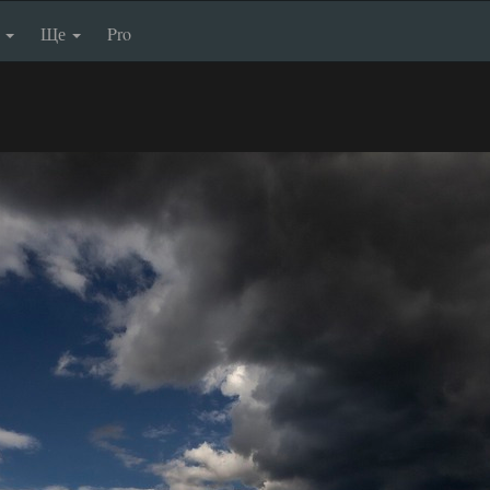
п
Ще
Pro