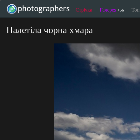
Стрічка
Галерея
То
+56
Налетіла чорна хмара