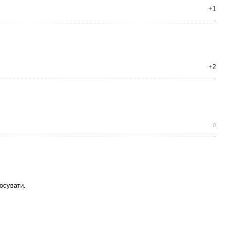
+1
+2
0
осувати.