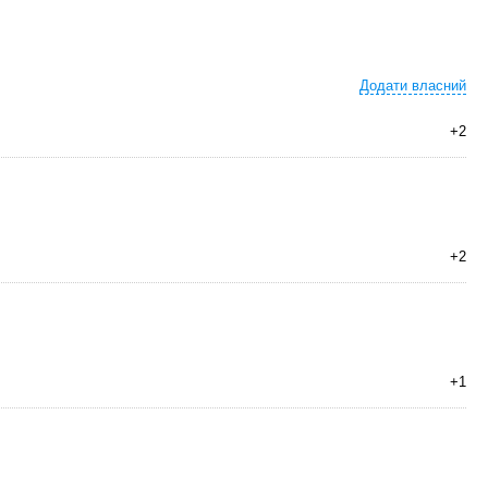
Додати власний
+2
+2
+1