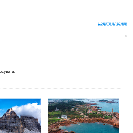
Додати власний
0
осувати.