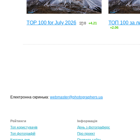
TOP 100 for July 2026
ТОП 100 за л
0
+4.21
+2.06
Електронна скринька:
webmaster@photographers.ua
Рейтинги
Інформація
Топ користувачів
День з фотограферс
Топ фотографій
Про проект
Картина дня
Правила сайту