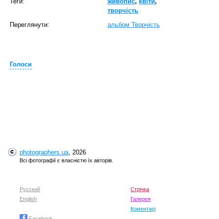
Теги:
живопис
,
квіти
,
творчість
Переглянути:
альбом Творчicть
Голоси
photographers.ua
, 2026
Всі фотографії є власністю їх авторів.
Русский
Стрічка
English
Галерея
Коментарі
Facebook