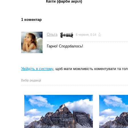
Квіти (фарби акріл)
1 коментар
Ольга
6 червня, 0:14
Гарно! Сподобалось!
Увійдіть в систему
, щоб мати можливість коментувати та гол
Вибір редакції