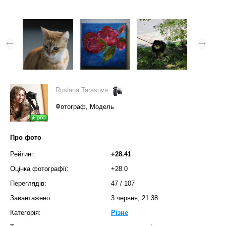
Ruslana Tarasova
Фотограф, Модель
Про фото
Рейтинг:
+28.41
Оцінка фотографії:
+28.0
Переглядів:
47
/
107
Завантажено:
3 червня, 21:38
Категорія:
Різне