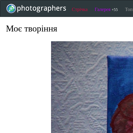
Стрічка
Галерея
То
+55
Моє творіння