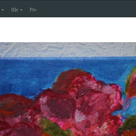
п
Ще
Pro