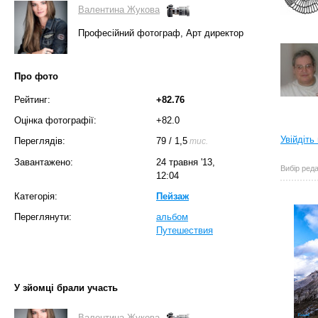
Валентина Жукова
Професійний фотограф, Арт директор
Про фото
Рейтинг:
+82.76
Оцінка фотографії:
+82.0
Увійдіть
Переглядів:
79
/
1,5
тис.
Завантажено:
24 травня '13,
Вибір реда
12:04
Категорія:
Пейзаж
Переглянути:
альбом
Путешествия
У зйомці брали участь
Валентина Жукова