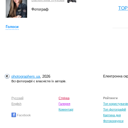
TOP 
Фотограф
Голоси
photographers.ua
, 2026
Електронна ск
T
Всі фотографії є власністю їх авторів.
Русский
Стрічка
Рейтинги
English
Галерея
Топ користувачів
Коментарі
Топ фотографій
Facebook
Картина дня
Фотоконкурси