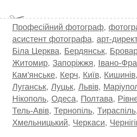
Професійний фотограф
,
фотог
T
асистент фотографа
,
арт-дирек
Біла Церква
,
Бердянськ
,
Брова
Житомир
,
Запоріжжя
,
Івано-Фра
Кам'янське
,
Керч
,
Київ
,
Кишинів
Луганськ
,
Луцьк
,
Львів
,
Маріупо
Нікополь
,
Одеса
,
Полтава
,
Рівн
Тель-Авів
,
Тернопіль
,
Тираспіль
Хмельницький
,
Черкаси
,
Чернігі