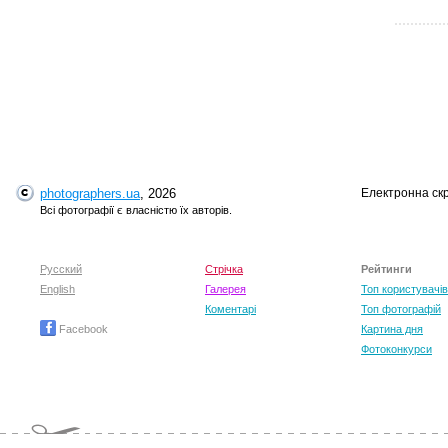
photographers.ua
, 2026
Електронна ск
T
Всі фотографії є власністю їх авторів.
Русский
Стрічка
Рейтинги
English
Галерея
Топ користувачів
Коментарі
Топ фотографій
Facebook
Картина дня
Фотоконкурси