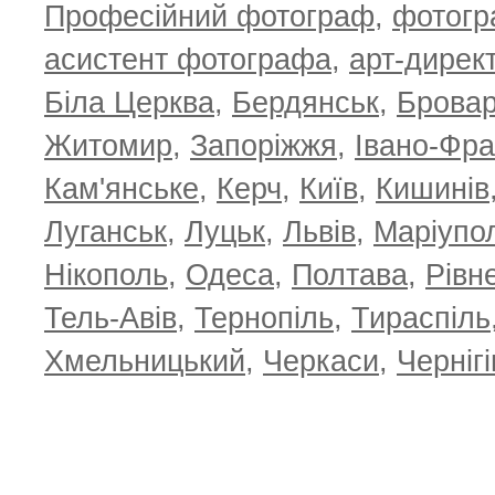
Професійний фотограф
,
фотог
T
асистент фотографа
,
арт-дирек
Біла Церква
,
Бердянськ
,
Брова
Житомир
,
Запоріжжя
,
Івано-Фра
Кам'янське
,
Керч
,
Київ
,
Кишинів
Луганськ
,
Луцьк
,
Львів
,
Маріупо
Нікополь
,
Одеса
,
Полтава
,
Рівн
Тель-Авів
,
Тернопіль
,
Тираспіль
Хмельницький
,
Черкаси
,
Чернігі