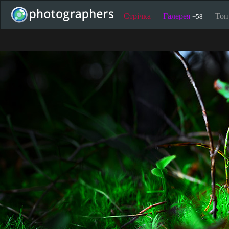
Стрічка
Галерея
То
+58