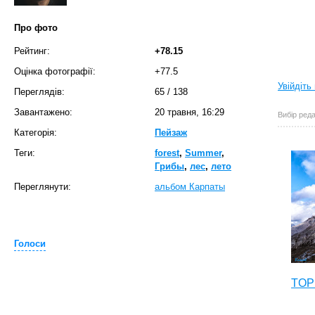
Про фото
Рейтинг:
+78.15
Оцінка фотографії:
+77.5
Увійдіть
Переглядів:
65
/
138
Завантажено:
20 травня, 16:29
Вибір реда
Категорія:
Пейзаж
Теги:
forest
,
Summer
,
Грибы
,
лес
,
лето
Переглянути:
альбом Карпаты
Голоси
TOP 