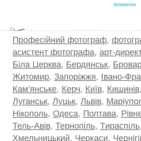
Фотоконкурси
Професійний фотограф
,
фотог
асистент фотографа
,
арт-дирек
Біла Церква
,
Бердянськ
,
Брова
TOP 100 for May 2026
ТОП 100 з
0
+6.59
+4.30
Житомир
,
Запоріжжя
,
Івано-Фра
Кам'янське
,
Керч
,
Київ
,
Кишинів
Луганськ
,
Луцьк
,
Львів
,
Маріупо
Нікополь
,
Одеса
,
Полтава
,
Рівн
Тель-Авів
,
Тернопіль
,
Тираспіль
Хмельницький
,
Черкаси
,
Чернігі