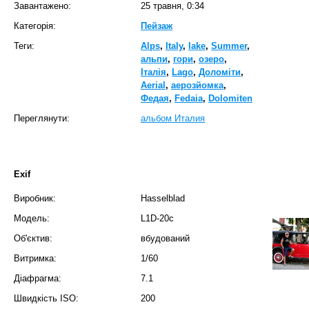
Завантажено:
25 травня, 0:34
Категорія:
Пейзаж
Теги:
Alps
,
Italy
,
lake
,
Summer
,
альпи
,
гори
,
озеро
,
Італія
,
Lago
,
Доломіти
,
Aerial
,
аерозйомка
,
Федая
,
Fedaia
,
Dolomiten
Переглянути:
альбом Италия
Exif
Виробник:
Hasselblad
Модель:
L1D-20c
Об'єктив:
вбудований
Витримка:
1/60
Діафрагма:
7.1
Швидкість ISO:
200