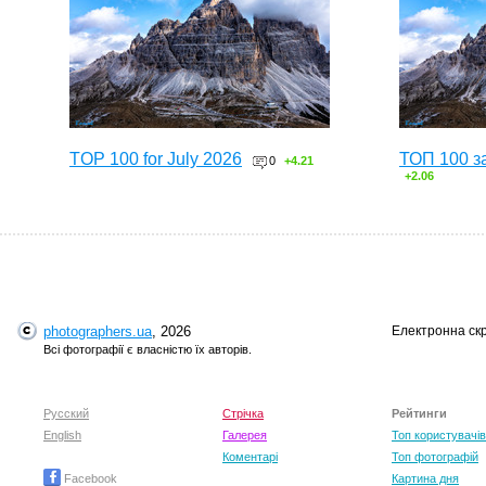
TOP 100 for July 2026
ТОП 100 з
0
+4.21
+2.06
photographers.ua
, 2026
Електронна ск
Всі фотографії є власністю їх авторів.
Русский
Стрічка
Рейтинги
English
Галерея
Топ користувачів
Коментарі
Топ фотографій
Facebook
Картина дня