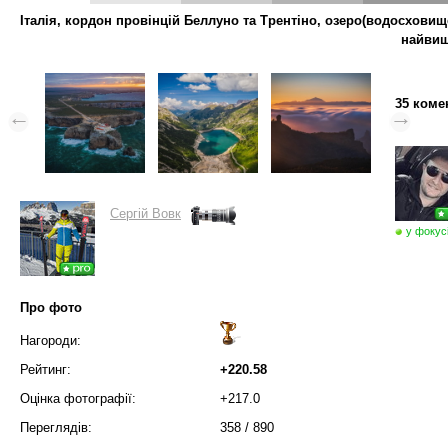
Італія, кордон провінцій Беллуно та Трентіно, озеро(водосховищ
найвищ
35 коме
Сергій Вовк
у фокус
Про фото
Нагороди:
Рейтинг:
+220.58
Оцінка фотографії:
+217.0
Переглядів:
358
/
890