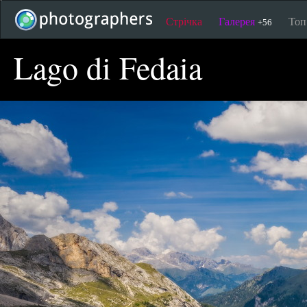
Стрічка
Галерея
То
+56
Lago di Fedaia