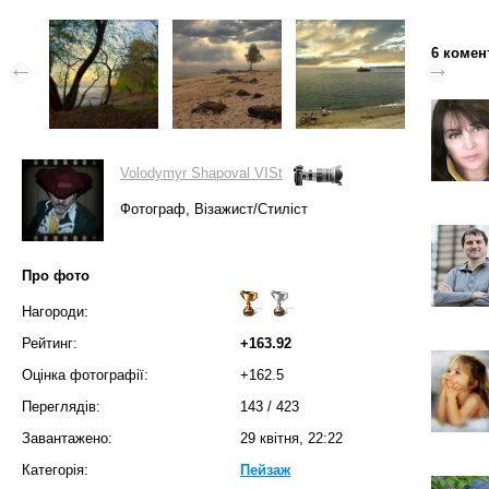
6 комен
Volodymyr Shapoval VISt
Фотограф, Візажист/Стиліст
Про фото
Нагороди:
Рейтинг:
+163.92
Оцінка фотографії:
+162.5
Переглядів:
143
/
423
Завантажено:
29 квітня, 22:22
Категорія:
Пейзаж