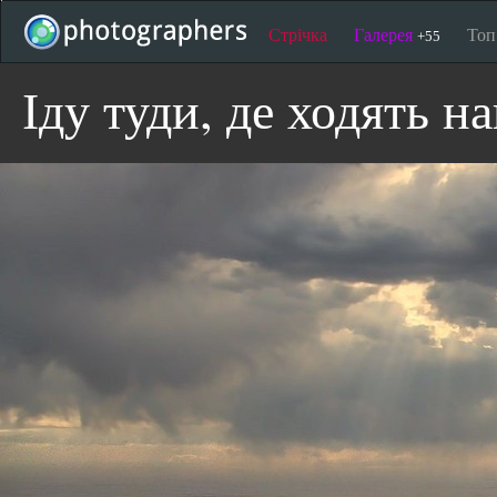
Стрічка
Галерея
То
+55
Іду туди, де ходять на