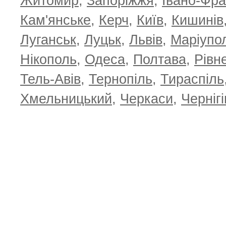
Житомир
,
Запоріжжя
,
Івано-Фра
Кам'янське
,
Керч
,
Київ
,
Кишинів
Луганськ
,
Луцьк
,
Львів
,
Маріупо
Нікополь
,
Одеса
,
Полтава
,
Рівн
Тель-Авів
,
Тернопіль
,
Тираспіль
Хмельницький
,
Черкаси
,
Чернігі