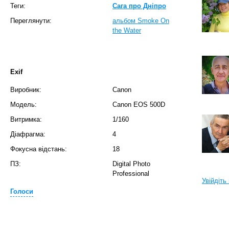
Теги:
Сага про Дніпро
Переглянути:
альбом Smoke On
the Water
Exif
Виробник:
Canon
Модель:
Canon EOS 500D
Витримка:
1/160
Діафрагма:
4
Фокусна відстань:
18
ПЗ:
Digital Photo
Professional
Увійдіть
Голоси