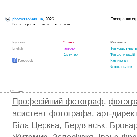
photographers.ua
, 2026
Електронна ск
Всі фотографії є власністю їх авторів.
Русский
Стрічка
Рейтинги
English
Галерея
Топ користувачів
Коментарі
Топ фотографій
Facebook
Картина дня
Фотоконкурси
Професійний фотограф
,
фотог
асистент фотографа
,
арт-дирек
Біла Церква
,
Бердянськ
,
Брова
TOP 100 for May 2026
ТОП 100 з
0
+6.59
+4.30