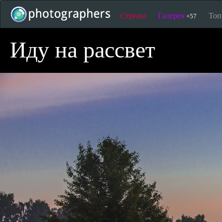
Стрічка
Галерея
То
+57
Иду на рассвет