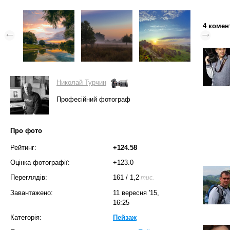
4 комен
Николай Турчин
Професійний фотограф
Про фото
Рейтинг:
+124.58
Оцінка фотографії:
+123.0
Переглядів:
161
/
1,2
тис.
Завантажено:
11 вересня '15,
16:25
Категорія:
Пейзаж