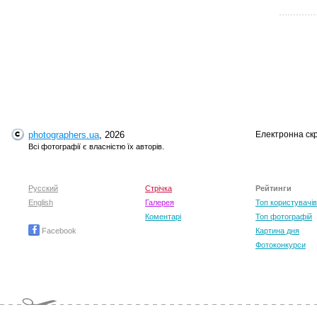
photographers.ua
, 2026
Електронна ск
T
Всі фотографії є власністю їх авторів.
Русский
Стрічка
Рейтинги
English
Галерея
Топ користувачів
Коментарі
Топ фотографій
Facebook
Картина дня
Фотоконкурси