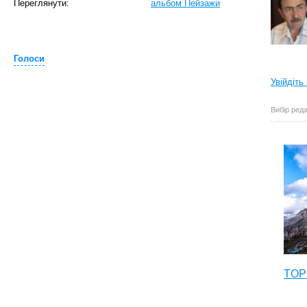
Переглянути:
альбом Пейзажи
Голоси
Увійдіть
Вибір реда
TOP 