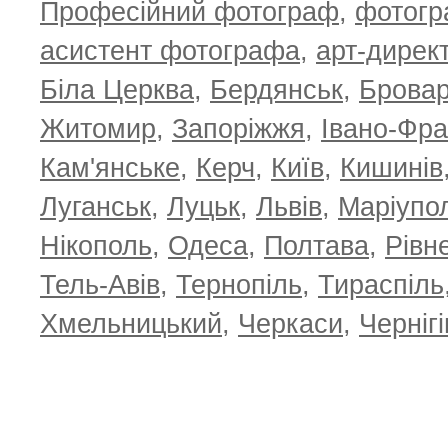
Професійний фотограф
,
фотог
T
асистент фотографа
,
арт-дирек
Біла Церква
,
Бердянськ
,
Брова
Житомир
,
Запоріжжя
,
Івано-Фра
Кам'янське
,
Керч
,
Київ
,
Кишинів
Луганськ
,
Луцьк
,
Львів
,
Маріупо
Нікополь
,
Одеса
,
Полтава
,
Рівн
Тель-Авів
,
Тернопіль
,
Тираспіль
Хмельницький
,
Черкаси
,
Чернігі