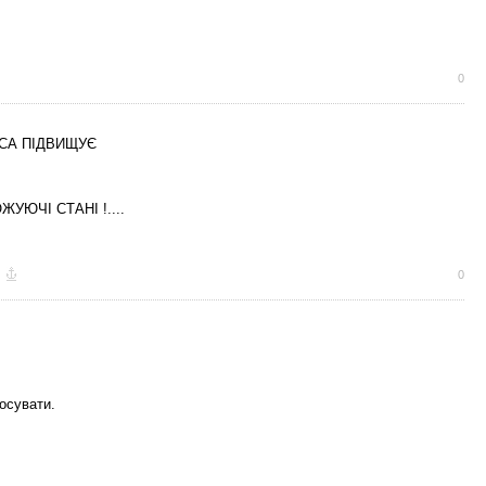
0
СА ПІДВИЩУЄ
ЖУЮЧІ СТАНІ !....
0
осувати.