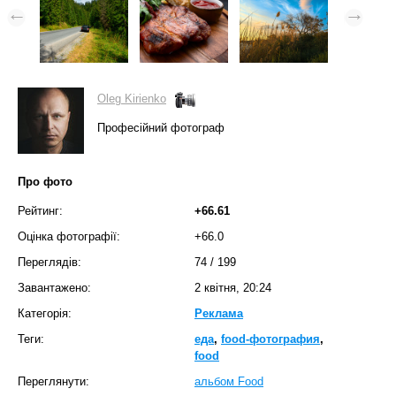
Oleg Kirienko
Професійний фотограф
Про фото
Рейтинг:
+66.61
Оцінка фотографії:
+66.0
Переглядів:
74
/
199
Завантажено:
2 квітня, 20:24
Категорія:
Реклама
Теги:
еда
,
food-фотография
,
food
Переглянути:
альбом Food