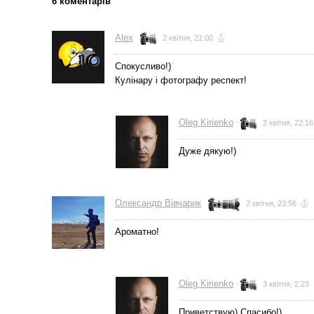
6 коментарів
Alex
2 квітня, 21:00
Спокусливо!)
Кулінару і фотографу респект!
Oleg Kirienko
2 квітня, 22:16
Дуже дякую!)
Олександр Вівчарик
2 квітня, 23:56
Ароматно!
Oleg Kirienko
3 квітня, 2:23
Приветствую) Спасибо!)