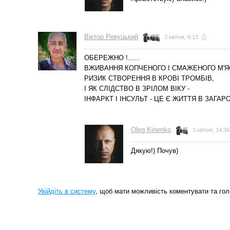
Вiктор Ревуцький
3 квітня, 6:13
ОБЕРЕЖНО !......
ВЖИВАННЯ КОПЧЕНОГО І СМАЖЕНОГО М'Я
РИЗИК СТВОРЕННЯ В КРОВІ ТРОМБІВ,
І ЯК СЛІДСТВО В ЗРІЛОМ ВІКУ -
ІНФАРКТ І ІНСУЛЬТ - ЦЕ Є ЖИТТЯ В ЗАГАРО
Oleg Kirienko
3 квітня, 14:36
Дякую!) Почув)
Увійдіть в систему
, щоб мати можливість коментувати та гол